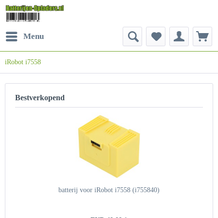
Menu
iRobot i7558
Bestverkopend
batterij voor iRobot i7558 (i755840)