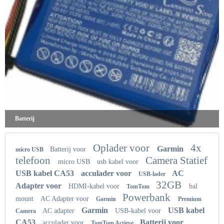
Batterij
Oplader voor
4x
Garmin
Batterij voor
micro USB
telefoon
Camera Statief
micro USB
usb kabel voor
USB kabel CA53
acculader voor
AC
USB-lader
32GB
Adapter voor
HDMI-kabel voor
bal
TomTom
Powerbank
mount
AC Adapter voor
Garmin
Premium
Garmin
USB kabel
AC adapter
USB-kabel voor
Camera
CA53
Batterij voor
acculader voor
TomTom Actieve