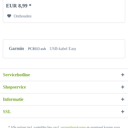
EUR 8,99 *
Onthouden
Garmin
USB-kabel Easy
PCB113 usb
Servicehotline
Shopservice
Informatie
SSL
* Alle prijzen incl. wettelijke btw excl.
verzendingskosten
en eventueel kosten voor