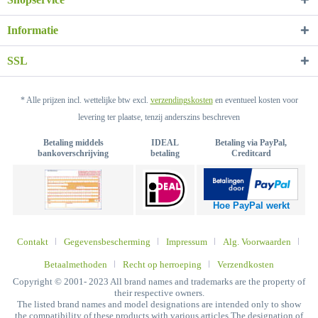
Informatie
SSL
* Alle prijzen incl. wettelijke btw excl.
verzendingskosten
en eventueel kosten voor
levering ter plaatse, tenzij anderszins beschreven
Betaling middels
IDEAL
Betaling via PayPal,
bankoverschrijving
betaling
Creditcard
Hoe PayPal werkt
Contakt
Gegevensbescherming
Impressum
Alg. Voorwaarden
Betaalmethoden
Recht op herroeping
Verzendkosten
Copyright © 2001- 2023 All brand names and trademarks are the property of
their respective owners.
The listed brand names and model designations are intended only to show
the compatibility of these products with various articles The designation of