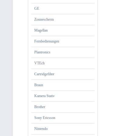
GE
Zonnescherm
Magellan
Fernbedienungen
Plantronics
VTEch
Cartridgefilter
Braun
Kamera Stativ
Brother
Sony Ericsson
Nintendo