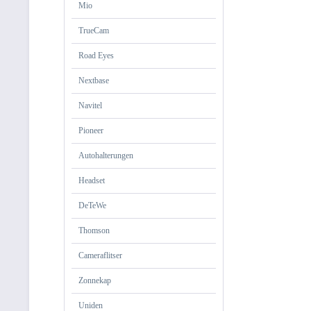
Mio
TrueCam
Road Eyes
Nextbase
Navitel
Pioneer
Autohalterungen
Headset
DeTeWe
Thomson
Cameraflitser
Zonnekap
Uniden