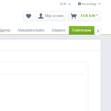
EUR
Service/hulp
Mijn account
EUR 0,00 *
ijgreep
Akkuladeschalen
Adapters
Universum
Webfleet
