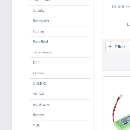
bike Mounts
Batterij 
Grundig
Batterijlader
E
Fujifilm
Hasselblad
Filter
Cameratassen
Drift
Evolveo
QUMOX
SJCAM
AC-Adapter
Batterier
VDO