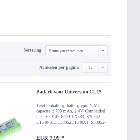
Sortering
Datum van verschijnen
Artikelen per pagina
12
Batterij voor Universum CL15
Telefoonbatterij, batterijtype: NiMH,
capaciteit: 700 mAh, 2,4V, Compatibel
met: V30145-K1310-X383, S30852-
D1640-X1, C30852D1640X1, S30852-
D1640-X1, V30145-K1310-X359
EUR 7,99 *