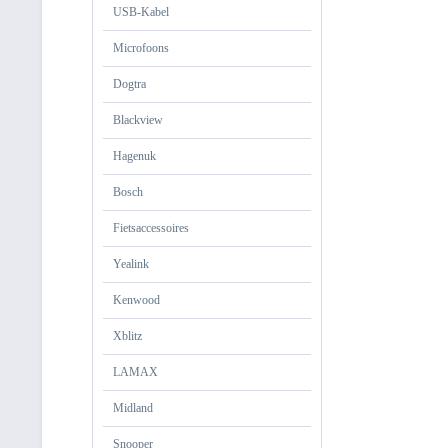
USB-Kabel
Microfoons
Dogtra
Blackview
Hagenuk
Bosch
Fietsaccessoires
Yealink
Kenwood
Xblitz
LAMAX
Midland
Snooper