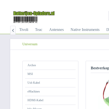
ranscend
Tivoli
Teac
Antennes
Native Instruments
D

Universum
Archos
Bestverko
MSI
Usb Kabel
eMachines
HDMI-Kabel