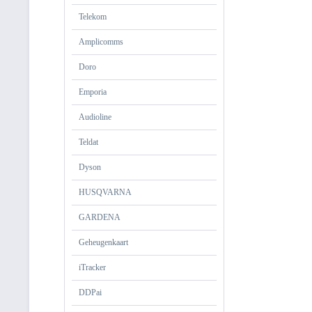
Telekom
Amplicomms
Doro
Emporia
Audioline
Teldat
Dyson
HUSQVARNA
GARDENA
Geheugenkaart
iTracker
DDPai