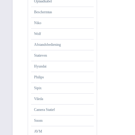
Oplaadkabel
Beschermtas
Niko
Wolf
Afstandsbediening
Statieven
Hyundai
Philips
Sipix
Vileda
Camera Statief
Snom
AVM