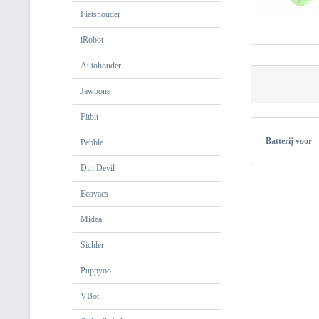
Fietshouder
iRobot
Autohouder
Jawbone
Fitbit
Batterij voor
Pebble
Dirt Devil
Ecovacs
Midea
Sichler
Puppyoo
VBot