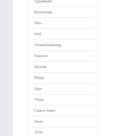
Oplaadkabel
Beschermtas
Niko
Wolf
Afstandsbediening
Statieven
Hyundai
Philips
Sipix
Vileda
Camera Statief
Snom
AVM