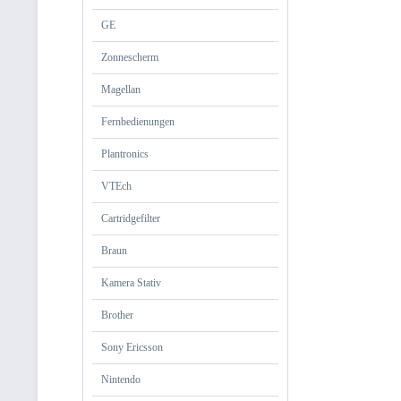
GE
Zonnescherm
Magellan
Fernbedienungen
Plantronics
VTEch
Cartridgefilter
Braun
Kamera Stativ
Brother
Sony Ericsson
Nintendo