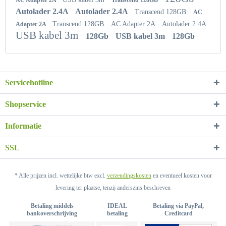
Autolader 2.4A
Autolader 2.4A
Transcend 128GB
AC
Transcend 128GB
AC Adapter 2A
Autolader 2.4A
Adapter 2A
USB kabel 3m
128Gb
USB kabel 3m
128Gb
Servicehotline
Shopservice
Informatie
SSL
* Alle prijzen incl. wettelijke btw excl.
verzendingskosten
en eventueel kosten voor
levering ter plaatse, tenzij anderszins beschreven
Betaling middels
IDEAL
Betaling via PayPal,
bankoverschrijving
betaling
Creditcard