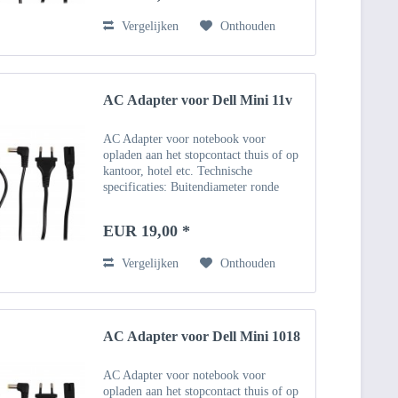
Vergelijken
Onthouden
AC Adapter voor Dell Mini 11v
AC Adapter voor notebook voor
opladen aan het stopcontact thuis of op
kantoor, hotel etc. Technische
specificaties: Buitendiameter ronde
connector: 5,5 mm, binnendiameter 1,7
mm Invoer: 100 ~ 240V - 50 Hz
EUR 19,00 *
Uitgang: 19V Vermogen: 1.58A /...
Vergelijken
Onthouden
AC Adapter voor Dell Mini 1018
AC Adapter voor notebook voor
opladen aan het stopcontact thuis of op