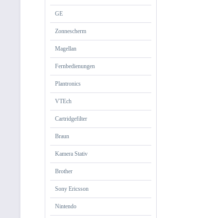
GE
Zonnescherm
Magellan
Fernbedienungen
Plantronics
VTEch
Cartridgefilter
Braun
Kamera Stativ
Brother
Sony Ericsson
Nintendo