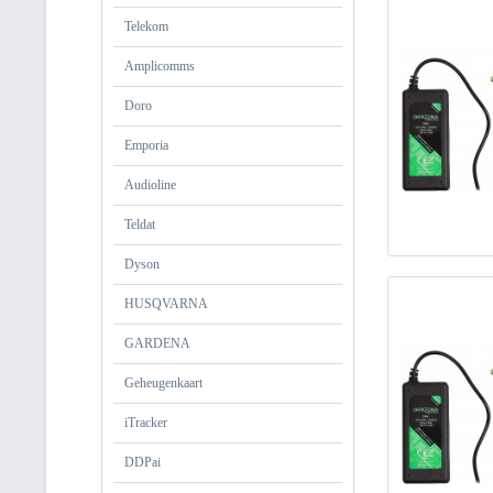
Telekom
Amplicomms
Doro
Emporia
Audioline
Teldat
Dyson
HUSQVARNA
GARDENA
Geheugenkaart
iTracker
DDPai