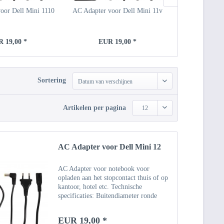
oor Dell Mini 1110
AC Adapter voor Dell Mini 11v
AC Adapter v
 19,00 *
EUR 19,00 *
EUR 
Sortering
Datum van verschijnen
Artikelen per pagina
12
AC Adapter voor Dell Mini 12
AC Adapter voor notebook voor
opladen aan het stopcontact thuis of op
kantoor, hotel etc. Technische
specificaties: Buitendiameter ronde
connector: 5,5 mm, binnendiameter 1,7
mm Invoer: 100 ~ 240V - 50 Hz
EUR 19,00 *
Uitgang: 19V Vermogen: 1.58A /...