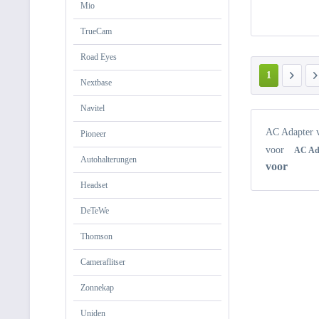
Mio
TrueCam
Road Eyes
1
Nextbase
Navitel
AC Adapter 
Pioneer
voor
AC Ad
Autohalterungen
voor
Headset
DeTeWe
Thomson
Cameraflitser
Zonnekap
Uniden