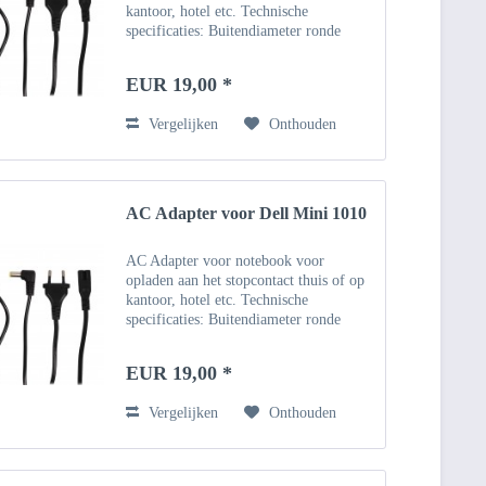
kantoor, hotel etc. Technische
specificaties: Buitendiameter ronde
connector: 5,5 mm, binnendiameter 1,7
mm Invoer: 100 ~ 240V - 50 Hz
EUR 19,00 *
Uitgang: 19V Vermogen: 1.58A /...
Vergelijken
Onthouden
AC Adapter voor Dell Mini 1010
AC Adapter voor notebook voor
opladen aan het stopcontact thuis of op
kantoor, hotel etc. Technische
specificaties: Buitendiameter ronde
connector: 5,5 mm, binnendiameter 1,7
mm Invoer: 100 ~ 240V - 50 Hz
EUR 19,00 *
Uitgang: 19V Vermogen: 1.58A /...
Vergelijken
Onthouden