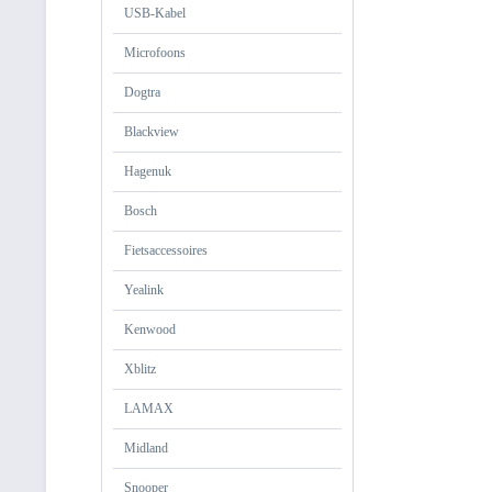
USB-Kabel
Microfoons
Dogtra
Blackview
Hagenuk
Bosch
Fietsaccessoires
Yealink
Kenwood
Xblitz
LAMAX
Midland
Snooper