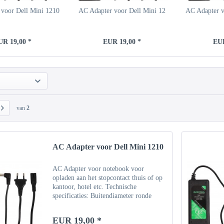
voor Dell Mini 1210
AC Adapter voor Dell Mini 12
AC Adapter v
UR 19,00 *
EUR 19,00 *
EUR
van
2
AC Adapter voor Dell Mini 1210
AC Adapter voor notebook voor
opladen aan het stopcontact thuis of op
kantoor, hotel etc. Technische
specificaties: Buitendiameter ronde
connector: 5,5 mm, binnendiameter 1,7
mm Invoer: 100 ~ 240V - 50 Hz
EUR 19,00 *
Uitgang: 19V Vermogen: 1.58A /...