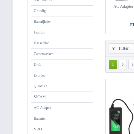
bike Mounts
AC Adapter 
Grundig
Batterijlader
E
Fujifilm
Hasselblad
Filter
Cameratassen
1
Drift
Evolveo
QUMOX
SJCAM
AC-Adapter
Batterier
VDO