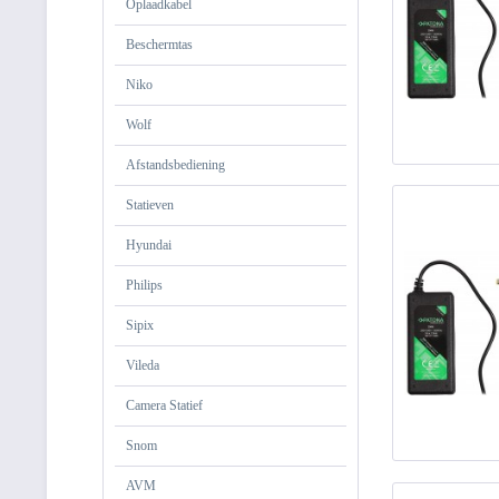
Oplaadkabel
Beschermtas
Niko
Wolf
Afstandsbediening
Statieven
Hyundai
Philips
Sipix
Vileda
Camera Statief
Snom
AVM