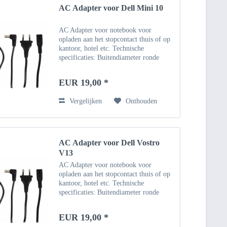
AC Adapter voor Dell Mini 10
AC Adapter voor notebook voor
opladen aan het stopcontact thuis of op
kantoor, hotel etc. Technische
specificaties: Buitendiameter ronde
connector: 5,5 mm, binnendiameter 1,7
mm Invoer: 100 ~ 240V - 50 Hz
EUR 19,00 *
Uitgang: 19V Vermogen: 1.58A /...
Vergelijken
Onthouden
AC Adapter voor Dell Vostro
V13
AC Adapter voor notebook voor
opladen aan het stopcontact thuis of op
kantoor, hotel etc. Technische
specificaties: Buitendiameter ronde
connector: 5,5 mm, binnendiameter 1,7
mm Invoer: 100 ~ 240V - 50 Hz
EUR 19,00 *
Uitgang: 19V Vermogen: 1.58A /...