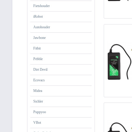
Fietshouder
iRobot
Autohouder
Jawbone
Fitbit
Pebble
Dirt Devil
Ecovacs
Midea
Sichler
Puppyoo
VBot