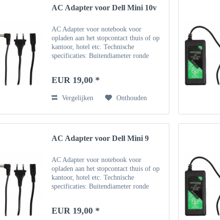
AC Adapter voor Dell Mini 10v
AC Adapter voor notebook voor
opladen aan het stopcontact thuis of op
kantoor, hotel etc. Technische
specificaties: Buitendiameter ronde
connector: 5,5 mm, binnendiameter 1,7
mm Invoer: 100 ~ 240V - 50 Hz
EUR 19,00 *
Uitgang: 19V Vermogen: 1.58A /...
Vergelijken
Onthouden
AC Adapter voor Dell Mini 9
AC Adapter voor notebook voor
opladen aan het stopcontact thuis of op
kantoor, hotel etc. Technische
specificaties: Buitendiameter ronde
connector: 5,5 mm, binnendiameter 1,7
mm Invoer: 100 ~ 240V - 50 Hz
EUR 19,00 *
Uitgang: 19V Vermogen: 1.58A /...