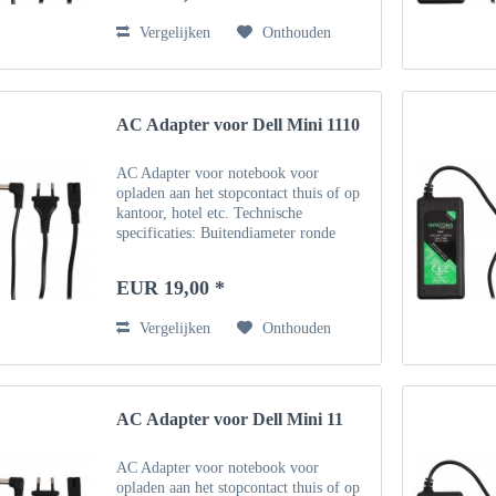
Vergelijken
Onthouden
AC Adapter voor Dell Mini 1110
AC Adapter voor notebook voor
opladen aan het stopcontact thuis of op
kantoor, hotel etc. Technische
specificaties: Buitendiameter ronde
connector: 5,5 mm, binnendiameter 1,7
mm Invoer: 100 ~ 240V - 50 Hz
EUR 19,00 *
Uitgang: 19V Vermogen: 1.58A /...
Vergelijken
Onthouden
AC Adapter voor Dell Mini 11
AC Adapter voor notebook voor
opladen aan het stopcontact thuis of op