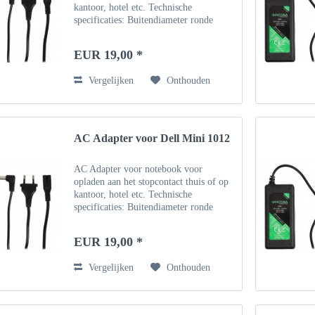
kantoor, hotel etc. Technische
specificaties: Buitendiameter ronde
connector: 5,5 mm, binnendiameter 1,7
mm Invoer: 100 ~ 240V - 50 Hz
EUR 19,00 *
Uitgang: 19V Vermogen: 1.58A /...
Vergelijken
Onthouden
AC Adapter voor Dell Mini 1012
AC Adapter voor notebook voor
opladen aan het stopcontact thuis of op
kantoor, hotel etc. Technische
specificaties: Buitendiameter ronde
connector: 5,5 mm, binnendiameter 1,7
mm Invoer: 100 ~ 240V - 50 Hz
EUR 19,00 *
Uitgang: 19V Vermogen: 1.58A /...
Vergelijken
Onthouden