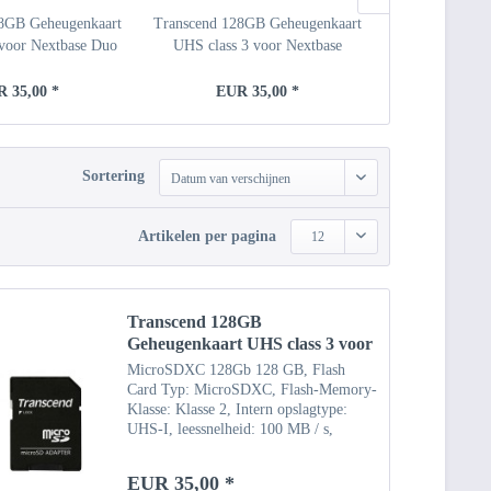
8GB Geheugenkaart
Transcend 128GB Geheugenkaart
128Gb geheug
 voor Nextbase Duo
UHS class 3 voor Nextbase
voor Nex
HD
312GW
 35,00 *
EUR 35,00 *
EUR 
Sortering
Datum van verschijnen
Artikelen per pagina
12
Transcend 128GB
Geheugenkaart UHS class 3 voor
Nextbase Duo HD
MicroSDXC 128Gb 128 GB, Flash
Card Typ: MicroSDXC, Flash-Memory-
Klasse: Klasse 2, Intern opslagtype:
UHS-I, leessnelheid: 100 MB / s,
schrijfsnelheid: 85 MB / s, UHS-
snelheidsklasse: Klasse 3 (U3),
EUR 35,00 *
videosnelheidsklasse: V30.