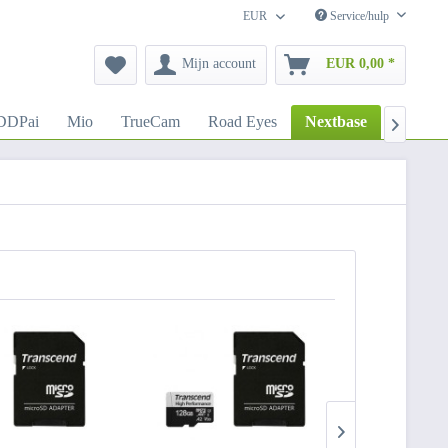
EUR
Service/hulp
Mijn account
EUR 0,00 *
DDPai
Mio
TrueCam
Road Eyes
Nextbase
Navitel
