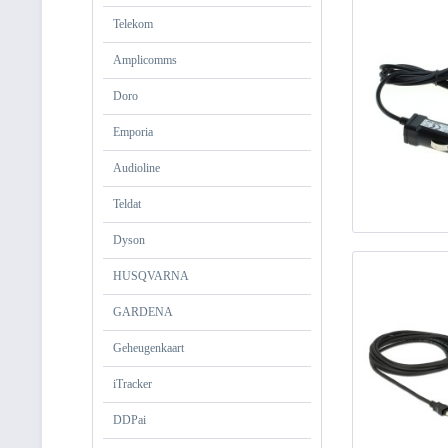
Telekom
Amplicomms
Doro
Emporia
Audioline
Teldat
Dyson
HUSQVARNA
GARDENA
Geheugenkaart
iTracker
DDPai