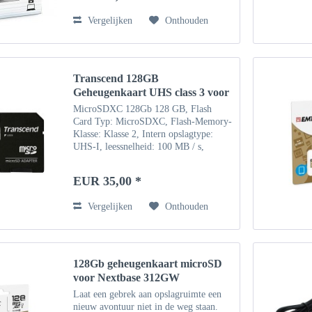
Vergelijken
Onthouden
Transcend 128GB
Geheugenkaart UHS class 3 voor
Nextbase 312GW
MicroSDXC 128Gb 128 GB, Flash
Card Typ: MicroSDXC, Flash-Memory-
Klasse: Klasse 2, Intern opslagtype:
UHS-I, leessnelheid: 100 MB / s,
schrijfsnelheid: 85 MB / s, UHS-
snelheidsklasse: Klasse 3 (U3),
EUR 35,00 *
videosnelheidsklasse: V30.
Beschermende...
Vergelijken
Onthouden
128Gb geheugenkaart microSD
voor Nextbase 312GW
Laat een gebrek aan opslagruimte een
nieuw avontuur niet in de weg staan.