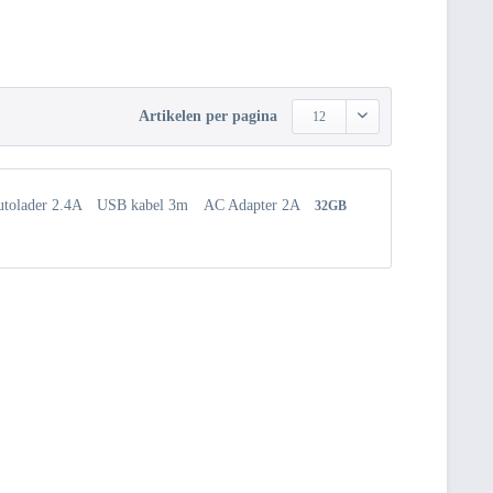
Artikelen per pagina
12
tolader 2.4A
USB kabel 3m
AC Adapter 2A
32GB