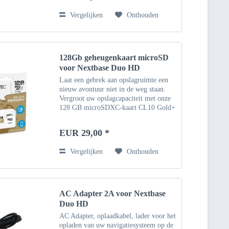
Beschermende...
Vergelijken
Onthouden
128Gb geheugenkaart microSD
voor Nextbase Duo HD
Laat een gebrek aan opslagruimte een
nieuw avontuur niet in de weg staan.
Vergroot uw opslagcapaciteit met onze
128 GB microSDXC-kaart CL10 Gold+
UHS-I 85MB/s met SD™ adapter De
microSD-kaart van 128 GB is al in de
EUR 29,00 *
adapter geplaatst en...
Vergelijken
Onthouden
AC Adapter 2A voor Nextbase
Duo HD
AC Adapter, oplaadkabel, lader voor het
opladen van uw navigatiesysteem op de