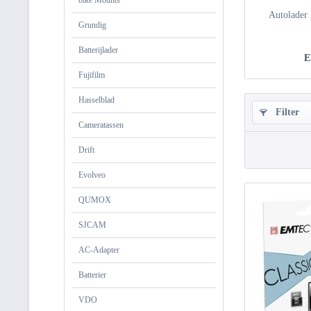
bike Mounts
Autolader
Grundig
Batterijlader
E
Fujifilm
Hasselblad
Filter
Cameratassen
Drift
Evolveo
QUMOX
SJCAM
AC-Adapter
Batterier
VDO