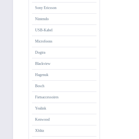
Sony Ericsson
Nintendo
USB-Kabel
Microfoons
Dogtra
Blackview
Hagenuk
Bosch
Fietsaccessoires
Yealink
Kenwood
Xblitz