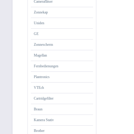
Cameraflitser
Zonnekap
Uniden
GE
Zonnescherm
Magellan
Fernbedienungen
Plantronics
VTEch
Cartridgefilter
Braun
Kamera Stativ
Brother