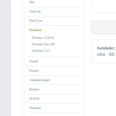
Mio
TrueCam
Road Eyes
Nextbase
Nextbase 312GW
Nextbase Duo HD
Autolader
Nextbase 122+
AC 
128Gb
Navitel
Pioneer
Autohalterungen
Headset
DeTeWe
Thomson