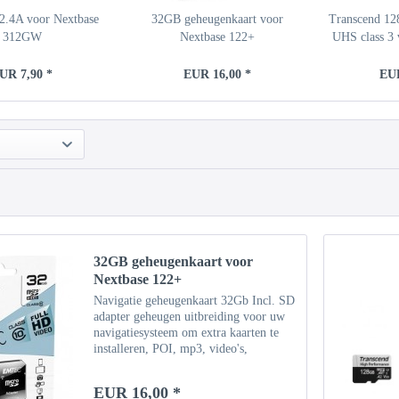
 2.4A voor Nextbase
32GB geheugenkaart voor
Transcend 12
312GW
Nextbase 122+
UHS class 3
UR 7,90 *
EUR 16,00 *
EUR
32GB geheugenkaart voor
Nextbase 122+
Navigatie geheugenkaart 32Gb Incl. SD
adapter geheugen uitbreiding voor uw
navigatiesysteem om extra kaarten te
installeren, POI, mp3, video's,
afbeeldingen en vele anderen,
(geheugenkaart is leeg!)
EUR 16,00 *