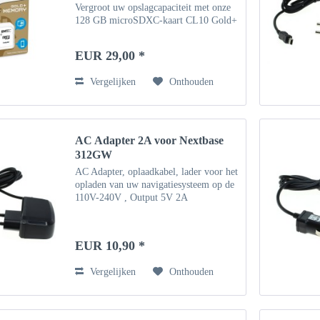
Vergroot uw opslagcapaciteit met onze
128 GB microSDXC-kaart CL10 Gold+
UHS-I 85MB/s met SD™ adapter De
microSD-kaart van 128 GB is al in de
EUR 29,00 *
adapter geplaatst en...
Vergelijken
Onthouden
AC Adapter 2A voor Nextbase
312GW
AC Adapter, oplaadkabel, lader voor het
opladen van uw navigatiesysteem op de
110V-240V , Output 5V 2A
EUR 10,90 *
Vergelijken
Onthouden