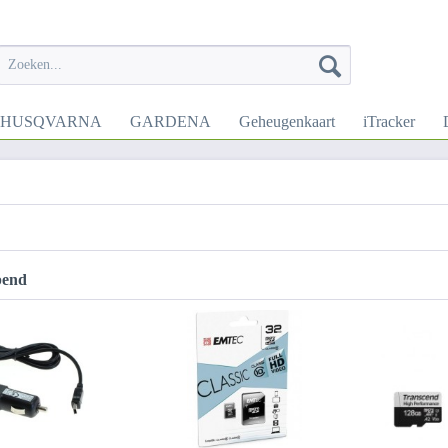
HUSQVARNA
GARDENA
Geheugenkaart
iTracker
pend