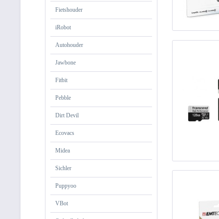
Fietshouder
iRobot
Autohouder
Jawbone
Fitbit
Pebble
Dirt Devil
Ecovacs
Midea
Sichler
Puppyoo
VBot