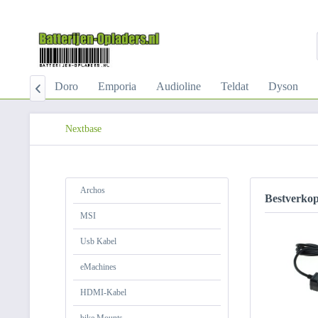
icomms
Doro
Emporia
Audioline
Teldat
Dyson

Nextbase
Archos
Bestverko
MSI
Usb Kabel
eMachines
HDMI-Kabel