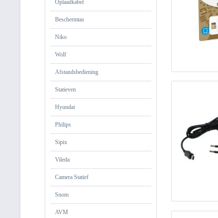
Oplaadkabel
Beschermtas
Niko
Wolf
Afstandsbediening
Statieven
Hyundai
Philips
Sipix
Vileda
Camera Statief
Snom
AVM