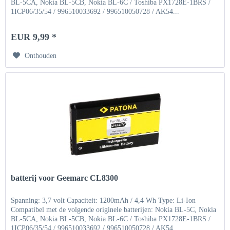
BL-5CA, Nokia BL-5CB, Nokia BL-6C / Toshiba PX1728E-1BRS /
1ICP06/35/54 / 996510033692 / 996510050728 / AK54...
EUR 9,99 *
Onthouden
batterij voor Geemarc CL8300
Spanning: 3,7 volt Capaciteit: 1200mAh / 4,4 Wh Type: Li-Ion
Compatibel met de volgende originele batterijen: Nokia BL-5C, Nokia
BL-5CA, Nokia BL-5CB, Nokia BL-6C / Toshiba PX1728E-1BRS /
1ICP06/35/54 / 996510033692 / 996510050728 / AK54...