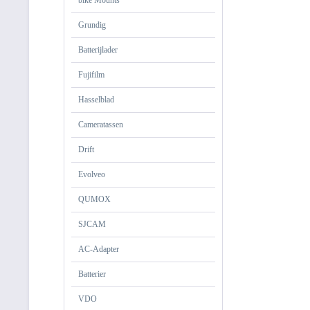
bike Mounts
Grundig
Batterijlader
Fujifilm
Hasselblad
Cameratassen
Drift
Evolveo
QUMOX
SJCAM
AC-Adapter
Batterier
VDO