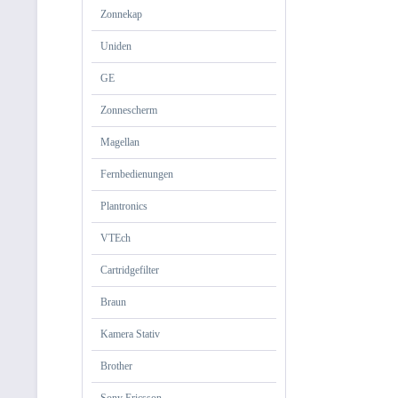
Zonnekap
Uniden
GE
Zonnescherm
Magellan
Fernbedienungen
Plantronics
VTEch
Cartridgefilter
Braun
Kamera Stativ
Brother