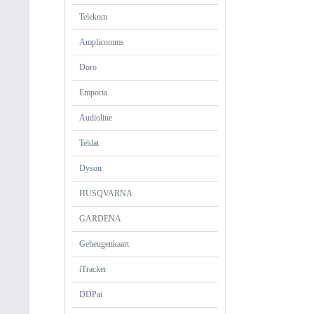
Telekom
Amplicomms
Doro
Emporia
Audioline
Teldat
Dyson
HUSQVARNA
GARDENA
Geheugenkaart
iTracker
DDPai