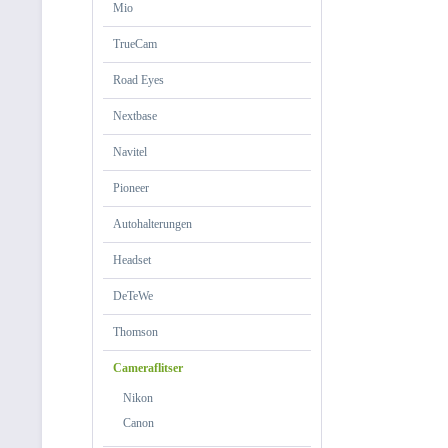
Mio
TrueCam
Road Eyes
Nextbase
Navitel
Pioneer
Autohalterungen
Headset
DeTeWe
Thomson
Cameraflitser
Nikon
Canon