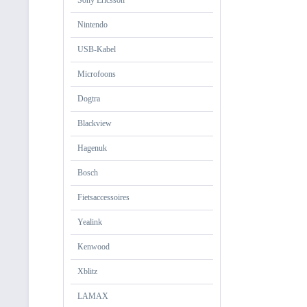
Sony Ericsson
Nintendo
USB-Kabel
Microfoons
Dogtra
Blackview
Hagenuk
Bosch
Fietsaccessoires
Yealink
Kenwood
Xblitz
LAMAX