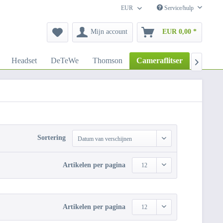
EUR
Service/hulp
Mijn account
EUR 0,00 *
Headset
DeTeWe
Thomson
Cameraflitser
Zonnek

Sortering
Datum van verschijnen
Artikelen per pagina
12
Artikelen per pagina
12