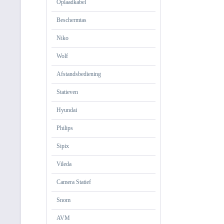
Oplaadkabel
Beschermtas
Niko
Wolf
Afstandsbediening
Statieven
Hyundai
Philips
Sipix
Vileda
Camera Statief
Snom
AVM