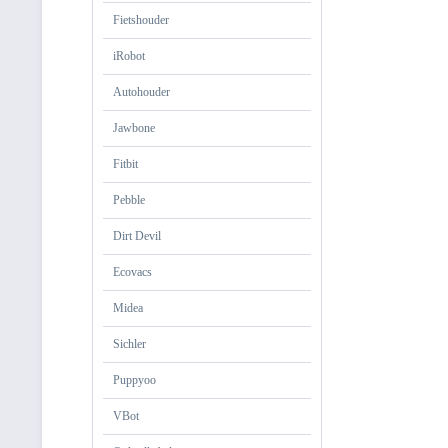
Fietshouder
iRobot
Autohouder
Jawbone
Fitbit
Pebble
Dirt Devil
Ecovacs
Midea
Sichler
Puppyoo
VBot