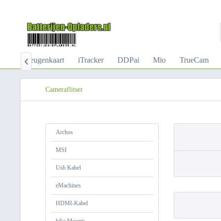
A
Geheugenkaart
iTracker
DDPai
Mio
TrueCam

Cameraflitser
Archos
MSI
Usb Kabel
eMachines
HDMI-Kabel