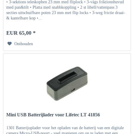
• 3-sektions teleskopben 23 mm med fliplock • 3-vägs friktionshuvud
med pan&tilt • Platta med snabbkoppling • 2 st libell/vattenpass 3
secties uitschuifbare poten 23 mm met flip locks • 3-weg frictie draai-
& kantelbare kop •...
EUR 65,00 *
Onthouden
Mini USB Batterijlader voor Lifetec LT 41856
1301 Batterijoplader voor het opladen van de batterij van een digitale
camera Micro-USB-poort - veel manieren om op te laden met een