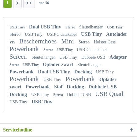
1
van
56
Dual USB Tiny
Sleutelhanger
USB Tiny
Stereo
USB Tiny
USB Tiny
Autolader
Stereo
USB Tiny
USB-C datakabel
Beschermhoes
Mini
vr.
Stereo
Holster Case
Powerbank
USB-C datakabel
Stereo
USB Tiny
Screen
Adapter
Sleutelhanger
USB Tiny
Dubbele USB
Oplader zwart
Sleutelhanger
Stereo
USB Tiny
Powerbank
Dual USB Tiny
Docking
USB Tiny
Powerbank
Powerbank
Oplader
USB Tiny
zwart
Powerbank
Stof
Docking
Dubbele USB
USB Quad
Docking
USB Tiny
Dubbele USB
Stereo
USB Tiny
USB Tiny
Servicehotline