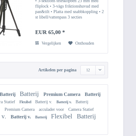
• 3-sektions teleskopben 23 mm med
fliplock • 3-vägs friktionshuvud med
pan&tilt • Platta med snabbkoppling • 2
st libell/vattenpass 3 secties
uitschuifbare poten 23 mm met flip
locks • 3-weg frictie draai- &
EUR 65,00 *
kantelbare kop •...
Vergelijken
Onthouden
Artikelen per pagina
12
Batterij
Batterij
Premium Camera
Batterij
a Statief
Batterij v.
Batterij
Flexibel
Batterij v.
l
Premium Camera
acculader voor
Camera Statief
j v.
Flexibel
Batterij
Batterij v.
Batterij