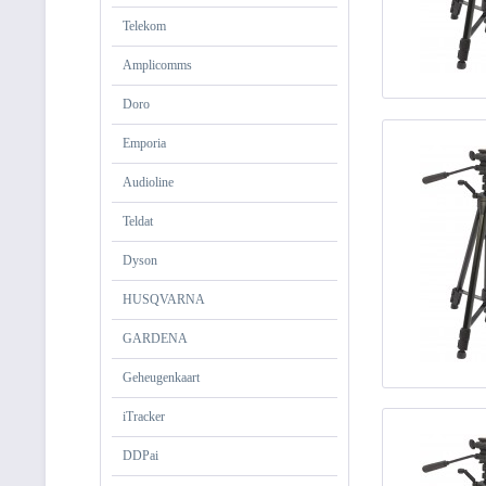
Telekom
Amplicomms
Doro
Emporia
Audioline
Teldat
Dyson
HUSQVARNA
GARDENA
Geheugenkaart
iTracker
DDPai