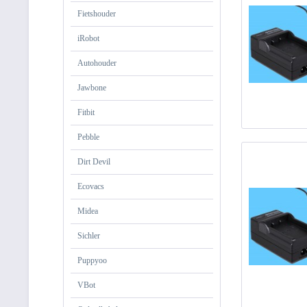
Fietshouder
iRobot
Autohouder
Jawbone
Fitbit
Pebble
Dirt Devil
Ecovacs
Midea
Sichler
Puppyoo
VBot