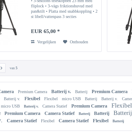
• 3-sektions teleskopben 23 mm med
fliplock • 3-vägs friktionshuvud med
pan&tilt • Platta med snabbkoppling • 2
st libell/vattenpass 3 secties
uitschuifbare poten 23 mm met flip
locks • 3-weg frictie draai- &
EUR 65,00 *
kantelbare kop •...
Vergelijken
Onthouden
van
5
Camera
Batterij v.
Premium Camera
Premium Camera
Batterij
Flexibel
Batterij v.
Flexibel
micro USB
Batterij
Batterij v.
Camer
r
Flexibe
Premium Camera
micro USB
Camera Statief
Batterij v.
Batteri
Premium Camera
Camera Statief
Batterij
f
Batterij
v.
Camera Statief
Camera Statief
Flexibel
Flexibel
Batterij