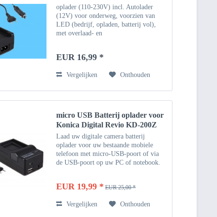
oplader (110-230V) incl. Autolader
(12V) voor onderweg, voorzien van
LED (bedrijf, opladen, batterij vol),
met overlaad- en
oververhittingsbeveiliging De batterij
opladen via AC-adapter (100-240V)
EUR 16,99 *
Opladen van de batterij via 12V /...
Vergelijken
Onthouden
micro USB Batterij oplader voor
Konica Digital Revio KD-200Z
Laad uw digitale camera batterij
oplader voor uw bestaande mobiele
telefoon met micro-USB-poort of via
de USB-poort op uw PC of notebook.
Natuurlijk kunt u uw digitale camera de
batterij te uploaden in uw auto of thuis
EUR 19,99 *
EUR 25,00 *
op 12/24 via het...
Vergelijken
Onthouden