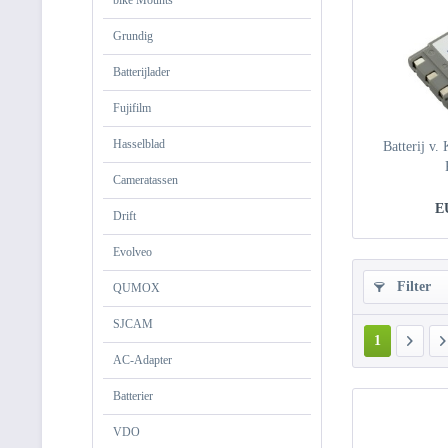
bike Mounts
Grundig
Batterijlader
Fujifilm
Hasselblad
Batterij v.
Cameratassen
E
Drift
Evolveo
Filter
QUMOX
SJCAM
1
AC-Adapter
Batterier
VDO