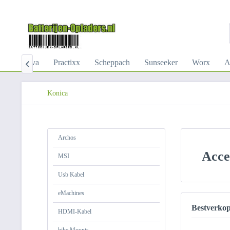
ls
Mova
Practixx
Scheppach
Sunseeker
Worx
A

Konica
Archos
Acce
MSI
Usb Kabel
eMachines
Bestverko
HDMI-Kabel