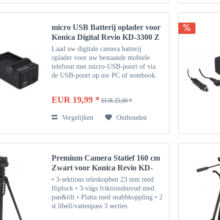
micro USB Batterij oplader voor
Konica Digital Revio KD-3300 Z
Laad uw digitale camera batterij
oplader voor uw bestaande mobiele
telefoon met micro-USB-poort of via
de USB-poort op uw PC of notebook.
Natuurlijk kunt u uw digitale camera de
batterij te uploaden in uw auto of thuis
EUR 19,99 *
EUR 25,00 *
op 12/24 via het...
Vergelijken
Onthouden
Premium Camera Statief 160 cm
Zwart voor Konica Revio KD-
420Z
• 3-sektions teleskopben 23 mm med
fliplock • 3-vägs friktionshuvud med
pan&tilt • Platta med snabbkoppling • 2
st libell/vattenpass 3 secties
uitschuifbare poten 23 mm met flip