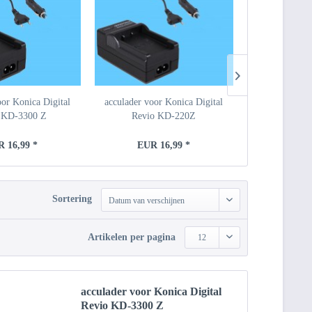
oor Konica Digital
acculader voor Konica Digital
Camera Statief
 KD-3300 Z
Revio KD-220Z
Konica Re
 16,99 *
EUR 16,99 *
EUR 
Sortering
Datum van verschijnen
Artikelen per pagina
12
acculader voor Konica Digital
Revio KD-3300 Z