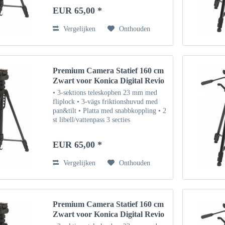
locks • 3-weg frictie draai- &
EUR 65,00 *
kantelbare kop •...
Vergelijken
Onthouden
Premium Camera Statief 160 cm
Zwart voor Konica Digital Revio
KD-510Z
• 3-sektions teleskopben 23 mm med
fliplock • 3-vägs friktionshuvud med
pan&tilt • Platta med snabbkoppling • 2
st libell/vattenpass 3 secties
uitschuifbare poten 23 mm met flip
locks • 3-weg frictie draai- &
EUR 65,00 *
kantelbare kop •...
Vergelijken
Onthouden
Premium Camera Statief 160 cm
Zwart voor Konica Digital Revio
KD-410Z