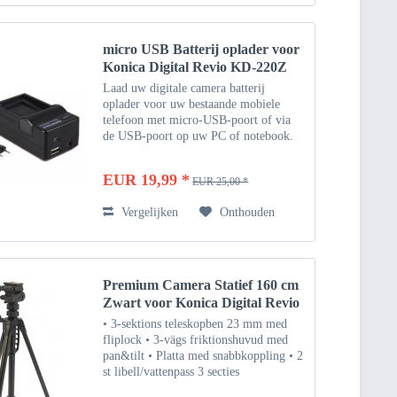
micro USB Batterij oplader voor
Konica Digital Revio KD-220Z
Laad uw digitale camera batterij
oplader voor uw bestaande mobiele
telefoon met micro-USB-poort of via
de USB-poort op uw PC of notebook.
Natuurlijk kunt u uw digitale camera de
batterij te uploaden in uw auto of thuis
EUR 19,99 *
EUR 25,00 *
op 12/24 via het...
Vergelijken
Onthouden
Premium Camera Statief 160 cm
Zwart voor Konica Digital Revio
KD-3300 Z
• 3-sektions teleskopben 23 mm med
fliplock • 3-vägs friktionshuvud med
pan&tilt • Platta med snabbkoppling • 2
st libell/vattenpass 3 secties
uitschuifbare poten 23 mm met flip