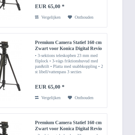
locks • 3-weg frictie draai- &
EUR 65,00 *
kantelbare kop •...
Vergelijken
Onthouden
Premium Camera Statief 160 cm
Zwart voor Konica Digital Revio
KD-500Z
• 3-sektions teleskopben 23 mm med
fliplock • 3-vägs friktionshuvud med
pan&tilt • Platta med snabbkoppling • 2
st libell/vattenpass 3 secties
uitschuifbare poten 23 mm met flip
locks • 3-weg frictie draai- &
EUR 65,00 *
kantelbare kop •...
Vergelijken
Onthouden
Premium Camera Statief 160 cm
Zwart voor Konica Digital Revio
KD-400Z