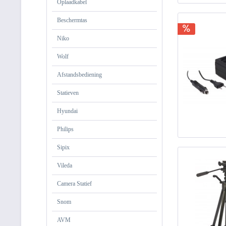
Oplaadkabel
Beschermtas
Niko
Wolf
Afstandsbediening
Statieven
Hyundai
Philips
Sipix
Vileda
Camera Statief
Snom
AVM