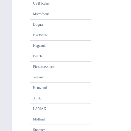
USB-Kabel
Microfoons
Dogtra
Blackview
Hagenuk
Bosch
Fietsaccessoires
Yealink
Kenwood
Xblitz
LAMAX
Midland
Snooper