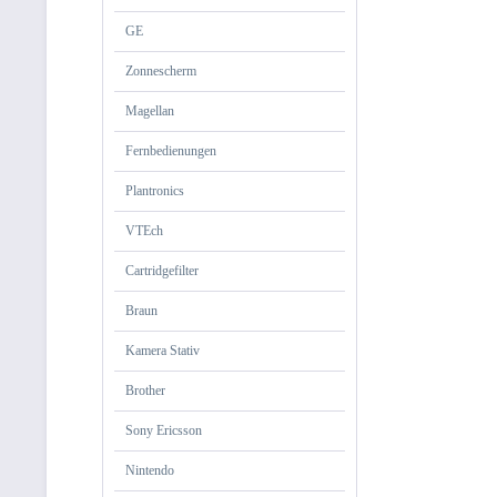
GE
Zonnescherm
Magellan
Fernbedienungen
Plantronics
VTEch
Cartridgefilter
Braun
Kamera Stativ
Brother
Sony Ericsson
Nintendo