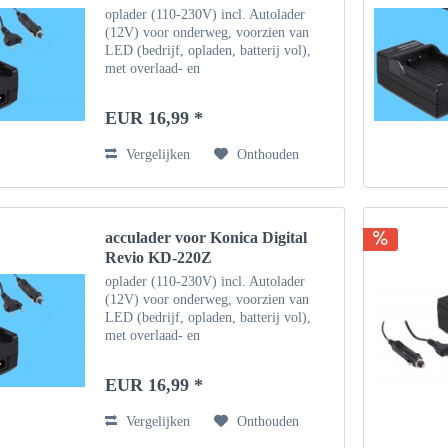
oplader (110-230V) incl. Autolader
(12V) voor onderweg, voorzien van
LED (bedrijf, opladen, batterij vol),
met overlaad- en
oververhittingsbeveiliging De batterij
opladen via AC-adapter (100-240V)
EUR 16,99 *
Opladen van de batterij via 12V /...
Vergelijken
Onthouden
acculader voor Konica Digital
Revio KD-220Z
oplader (110-230V) incl. Autolader
(12V) voor onderweg, voorzien van
LED (bedrijf, opladen, batterij vol),
met overlaad- en
oververhittingsbeveiliging De batterij
opladen via AC-adapter (100-240V)
EUR 16,99 *
Opladen van de batterij via 12V /...
Vergelijken
Onthouden