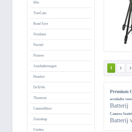
Mio
TrueCam
Road Eyes
Nextbase
Navitel
Pioneer
Autohalterungen
1
Headset
DeTeWe
Premium 
Thomson
acculader voo
Batterij
Cameraflitser
Camera Statie
Batterij 
Zonnekap
Uniden