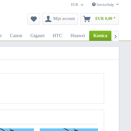
EUR
Service/hulp
Mijn account
EUR 0,00 *
r
Canon
Gigaset
HTC
Huawei
Konica
LG
