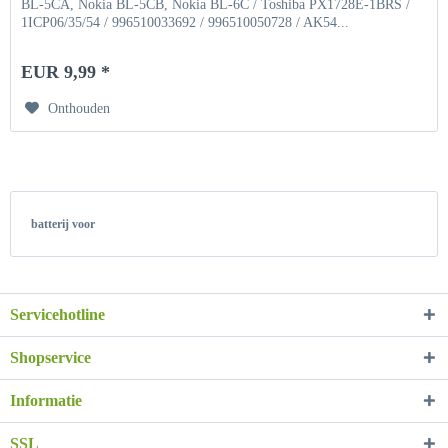
BL-5CA, Nokia BL-5CB, Nokia BL-6C / Toshiba PX1728E-1BRS /
1ICP06/35/54 / 996510033692 / 996510050728 / AK54...
EUR 9,99 *
Onthouden
batterij voor
Servicehotline
Shopservice
Informatie
SSL