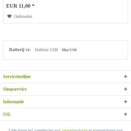
EUR 11,00 *
Onthouden
Batterij vr.
Dubbele USB
Mini USB
Servicehotline
Shopservice
Informatie
SSL
* Alle prijzen incl. wettelijke btw excl.
verzendingskosten
en eventueel kosten voor