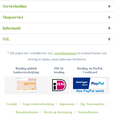
Servicehotline
Shopservice
Informatie
SSL
* Alle prijzen incl. wettelijke btw excl.
verzendingskosten
en eventueel kosten voor
levering ter plaatse, tenzij anderszins beschreven
Betaling middels
IDEAL
Betaling via PayPal,
bankoverschrijving
betaling
Creditcard
Hoe PayPal werkt
Contakt
Gegevensbescherming
Impressum
Alg. Voorwaarden
Betaalmethoden
Recht op herroeping
Verzendkosten