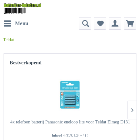
Menu
Teldat
Bestverkopend
4x telefoon batterij Panasonic eneloop lite voor Teldat Elmeg D131
Inhoud
4
(EUR 3,24 * / 1 )