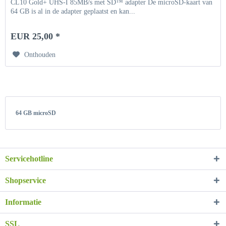
CL10 Gold+ UHS-I 85MB/s met SD™ adapter De microSD-kaart van
64 GB is al in de adapter geplaatst en kan...
EUR 25,00 *
Onthouden
64 GB microSD
Servicehotline
Shopservice
Informatie
SSL