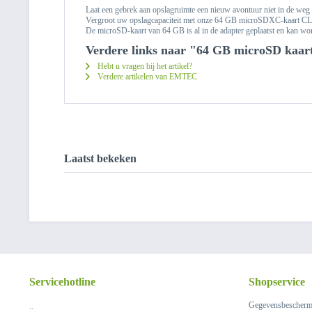
Laat een gebrek aan opslagruimte een nieuw avontuur niet in de weg 
Vergroot uw opslagcapaciteit met onze 64 GB microSDXC-kaart
De microSD-kaart van 64 GB is al in de adapter geplaatst en kan wor
Verdere links naar "64 GB microSD kaar
Hebt u vragen bij het artikel?
Verdere artikelen van EMTEC
Laatst bekeken
Servicehotline
Shopservice
Gegevensbescherm
..