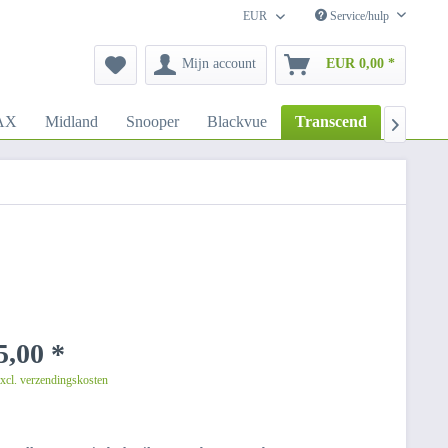
EUR
Service/hulp
Mijn account
EUR 0,00 *
AX
Midland
Snooper
Blackvue
Transcend
Tivoli

,00 *
excl. verzendingskosten