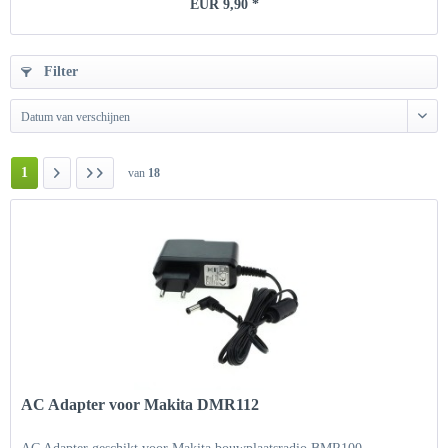
EUR 9,90 *
Filter
Datum van verschijnen
1
van
18
AC Adapter voor Makita DMR112