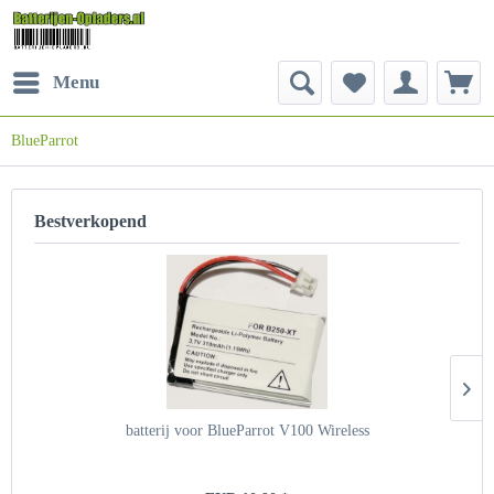
Menu
BlueParrot
Bestverkopend
batterij voor BlueParrot V100 Wireless