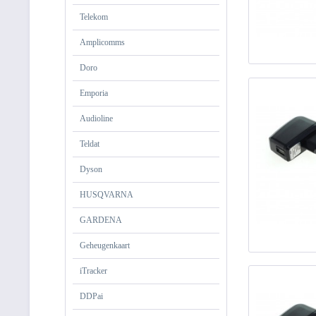
Telekom
Amplicomms
Doro
Emporia
Audioline
Teldat
Dyson
HUSQVARNA
GARDENA
Geheugenkaart
iTracker
DDPai