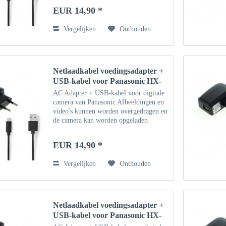
Geschikt voor Windows-pc, notebook,
EUR 14,90 *
Macbook
Vergelijken
Onthouden
Netlaadkabel voedingsadapter +
USB-kabel voor Panasonic HX-
WA20
AC Adapter + USB-kabel voor digitale
camera van Panasonic Afbeeldingen en
video's kunnen worden overgedragen en
de camera kan worden opgeladen
(indien ondersteund) via de USB-kabel.
Geschikt voor Windows-pc, notebook,
EUR 14,90 *
Macbook
Vergelijken
Onthouden
Netlaadkabel voedingsadapter +
USB-kabel voor Panasonic HX-
WA10