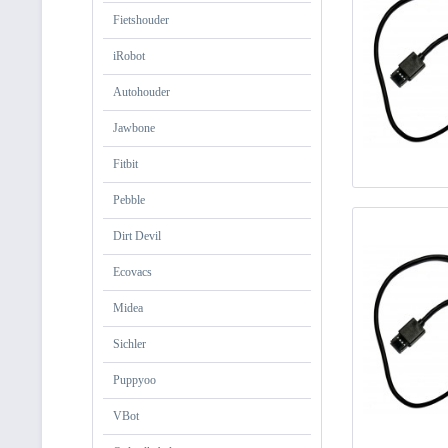
Fietshouder
iRobot
Autohouder
Jawbone
Fitbit
Pebble
Dirt Devil
Ecovacs
Midea
Sichler
Puppyoo
VBot