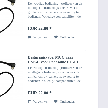
Eenvoudige bediening: profiteer van de
intelligente bedieningsfuncties van de
gimbal om uw camera nauwkeurig te
bedienen. Volledige compatibiliteit: de
kabel is volledig functioneel en kan
worden gecombineerd met de DJI
EUR 22,00 *
Ronin Gimbal en...
Vergelijken
Onthouden
Besturingskabel MCC naar
USB-C voor Panasonic DC-GH5
Eenvoudige bediening: profiteer van de
intelligente bedieningsfuncties van de
gimbal om uw camera nauwkeurig te
bedienen. Volledige compatibiliteit: de
kabel is volledig functioneel en kan
worden gecombineerd met de DJI
EUR 22,00 *
Ronin Gimbal en...
Vergelijken
Onthouden