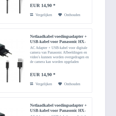
Geschikt voor Windows-pc, notebook,
EUR 14,90 *
Macbook
Vergelijken
Onthouden
Netlaadkabel voedingsadapter +
USB-kabel voor Panasonic HX-
WA2
AC Adapter + USB-kabel voor digitale
camera van Panasonic Afbeeldingen en
video's kunnen worden overgedragen en
de camera kan worden opgeladen
(indien ondersteund) via de USB-kabel.
Geschikt voor Windows-pc, notebook,
EUR 14,90 *
Macbook
Vergelijken
Onthouden
Netlaadkabel voedingsadapter +
USB-kabel voor Panasonic HX-
DC3