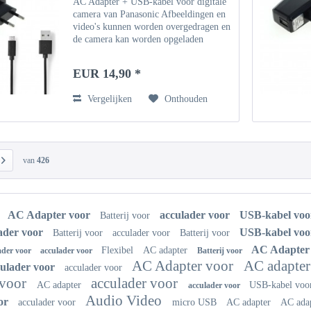
AC Adapter + USB-kabel voor digitale
camera van Panasonic Afbeeldingen en
video's kunnen worden overgedragen en
de camera kan worden opgeladen
(indien ondersteund) via de USB-kabel.
Geschikt voor Windows-pc, notebook,
EUR 14,90 *
Macbook
Vergelijken
Onthouden
van
426
AC Adapter voor
acculader voor
USB-kabel vo
r
Batterij voor
ader voor
USB-kabel vo
Batterij voor
acculader voor
Batterij voor
AC Adapter
Flexibel
AC adapter
ader voor
acculader voor
Batterij voor
AC Adapter voor
AC adapte
culader voor
acculader voor
 voor
acculader voor
AC adapter
USB-kabel vo
acculader voor
Audio Video
oor
acculader voor
micro USB
AC adapter
AC ada