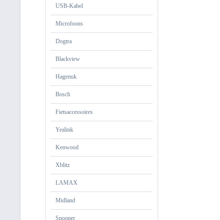
USB-Kabel
Microfoons
Dogtra
Blackview
Hagenuk
Bosch
Fietsaccessoires
Yealink
Kenwood
Xblitz
LAMAX
Midland
Snooper