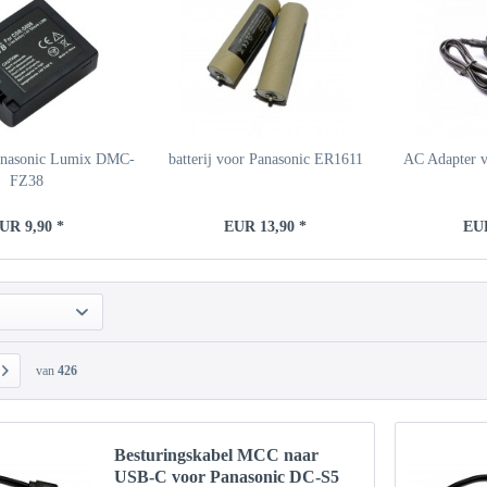
Panasonic Lumix DMC-
batterij voor Panasonic ER1611
AC Adapter v
FZ38
UR 9,90 *
EUR 13,90 *
EUR
van
426
Besturingskabel MCC naar
USB-C voor Panasonic DC-S5