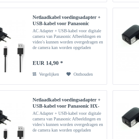
Netlaadkabel voedingsadapter +
USB-kabel voor Panasonic
Lumix DC-TZ202
AC Adapter + USB-kabel voor digitale
camera van Panasonic Afbeeldingen en
video's kunnen worden overgedragen en
de camera kan worden opgeladen
(indien ondersteund) via de USB-kabel.
Geschikt voor Windows-pc, notebook,
EUR 14,90 *
Macbook
Vergelijken
Onthouden
Netlaadkabel voedingsadapter +
USB-kabel voor Panasonic HX-
WA30
AC Adapter + USB-kabel voor digitale
camera van Panasonic Afbeeldingen en
video's kunnen worden overgedragen en
de camera kan worden opgeladen
(indien ondersteund) via de USB-kabel.