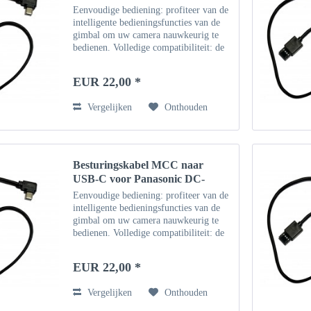
Eenvoudige bediening: profiteer van de
intelligente bedieningsfuncties van de
gimbal om uw camera nauwkeurig te
bedienen. Volledige compatibiliteit: de
kabel is volledig functioneel en kan
worden gecombineerd met de DJI
EUR 22,00 *
Ronin Gimbal en...
Vergelijken
Onthouden
Besturingskabel MCC naar
USB-C voor Panasonic DC-
GH5S
Eenvoudige bediening: profiteer van de
intelligente bedieningsfuncties van de
gimbal om uw camera nauwkeurig te
bedienen. Volledige compatibiliteit: de
kabel is volledig functioneel en kan
worden gecombineerd met de DJI
EUR 22,00 *
Ronin Gimbal en...
Vergelijken
Onthouden