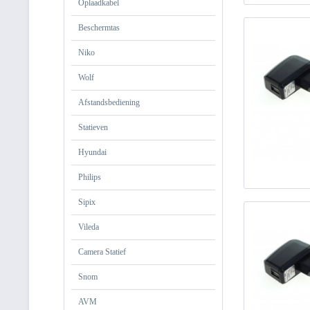
Oplaadkabel
Beschermtas
Niko
Wolf
Afstandsbediening
Statieven
Hyundai
Philips
Sipix
Vileda
Camera Statief
Snom
AVM