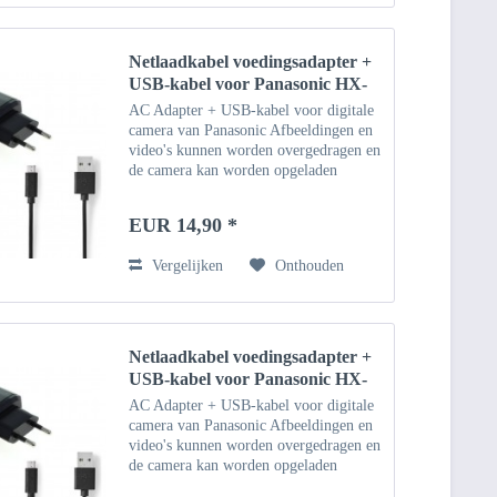
Netlaadkabel voedingsadapter +
USB-kabel voor Panasonic HX-
WA30EG
AC Adapter + USB-kabel voor digitale
camera van Panasonic Afbeeldingen en
video's kunnen worden overgedragen en
de camera kan worden opgeladen
(indien ondersteund) via de USB-kabel.
Geschikt voor Windows-pc, notebook,
EUR 14,90 *
Macbook
Vergelijken
Onthouden
Netlaadkabel voedingsadapter +
USB-kabel voor Panasonic HX-
WA3
AC Adapter + USB-kabel voor digitale
camera van Panasonic Afbeeldingen en
video's kunnen worden overgedragen en
de camera kan worden opgeladen
(indien ondersteund) via de USB-kabel.