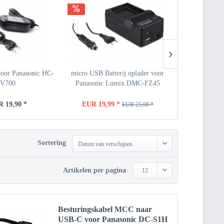
oor Panasonic HC-
micro USB Batterij oplader voor
AC adapter +
V700
Panasonic Lumix DMC-FZ45
Panasoni
 19,90 *
EUR 19,99 *
EUR 
EUR 25,00 *
Sortering
Datum van verschijnen
Artikelen per pagina
12
Besturingskabel MCC naar
USB-C voor Panasonic DC-S1H