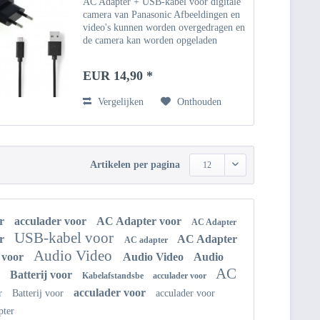
AC Adapter + USB-kabel voor digitale
camera van Panasonic Afbeeldingen en
video's kunnen worden overgedragen en
de camera kan worden opgeladen
(indien ondersteund) via de USB-kabel.
Geschikt voor Windows-pc, notebook,
EUR 14,90 *
Macbook
Vergelijken
Onthouden
Artikelen per pagina
12
or
acculader voor
AC Adapter voor
AC Adapter
USB-kabel voor
or
AC Adapter
AC adapter
Audio Video
 voor
Audio Video
Audio
r
AC
Batterij voor
Kabelafstandsbe
acculader voor
acculader voor
or
Batterij voor
acculader voor
pter