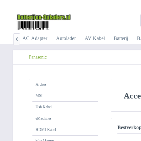
Worx
AC-Adapter
Autolader
AV Kabel
Batterij
Ba

Panasonic
Archos
Acce
MSI
Usb Kabel
eMachines
Bestverko
HDMI-Kabel