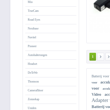
Mio
TrueCam
Road Eyes
Nextbase
Navitel
Pioneer
Autohalterungen
1
Headset
DeTeWe
Batterij voo
Thomson
accul
voor
voor
accul
Cameraflitser
Video
ac
Adapter
Zonnekap
Batterij v
Uniden