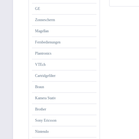
GE
Zonnescherm
Magellan
Fernbedienungen
Plantronics
VTEch
Cartridgefilter
Braun
Kamera Stativ
Brother
Sony Ericsson
Nintendo