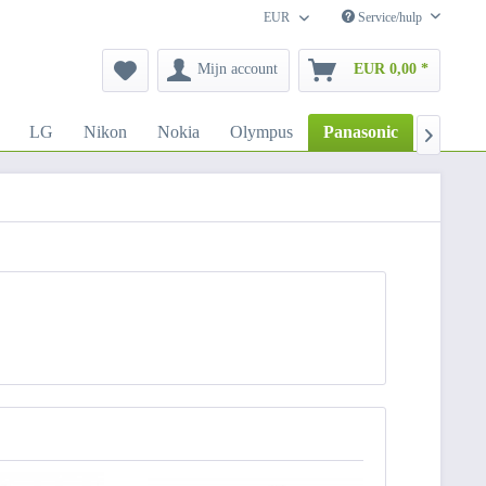
EUR
Service/hulp
Mijn account
EUR 0,00 *
LG
Nikon
Nokia
Olympus
Panasonic
Sony
