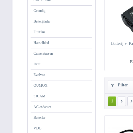
bike Mounts
Grundig
Batterijlader
Fujifilm
Hasselblad
Batterij v. 
Cameratassen
E
Drift
Evolveo
Filter
QUMOX
SJCAM
1
AC-Adapter
Batterier
VDO