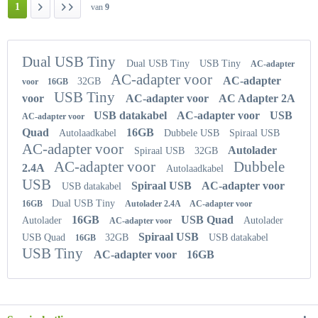
1
van
9
Dual USB Tiny
Dual USB Tiny
USB Tiny
AC-adapter
AC-adapter voor
AC-adapter
32GB
voor
16GB
USB Tiny
voor
AC-adapter voor
AC Adapter 2A
USB datakabel
AC-adapter voor
USB
AC-adapter voor
Quad
16GB
Autolaadkabel
Dubbele USB
Spiraal USB
AC-adapter voor
Autolader
Spiraal USB
32GB
AC-adapter voor
Dubbele
2.4A
Autolaadkabel
USB
Spiraal USB
AC-adapter voor
USB datakabel
Dual USB Tiny
16GB
Autolader 2.4A
AC-adapter voor
16GB
USB Quad
Autolader
Autolader
AC-adapter voor
Spiraal USB
USB Quad
32GB
USB datakabel
16GB
USB Tiny
AC-adapter voor
16GB