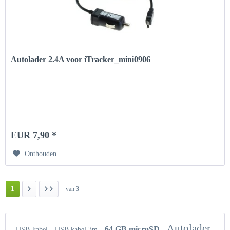
Autolader 2.4A voor iTracker_mini0906
EUR 7,90 *
Onthouden
1
van
3
Autolader
64 GB microSD
USB-kabel
USB kabel 3m