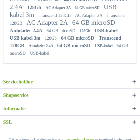
2.4A
USB
128Gb
AC Adapter 2A
64 GB microSD
kabel 3m
Transcend 128GB
AC Adapter 2A
Transcend
AC Adapter 2A
64 GB microSD
128GB
Autolader 2.4A
USB-kabel
64 GB microSD
128Gb
USB kabel 3m
64 GB microSD
Transcend
128Gb
128GB
64 GB microSD
64 GB
Autolader 2.4A
USB-kabel
microSD
USB-kabel
Servicehotline
Shopservice
Informatie
SSL
* Alle prijzen incl. wettelijke btw excl.
verzendingskosten
en eventueel kosten voor