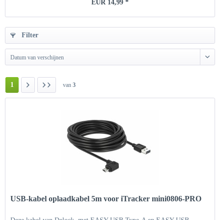
EUR 14,99 *
Filter
Datum van verschijnen
1
van
3
USB-kabel oplaadkabel 5m voor iTracker mini0806-PRO