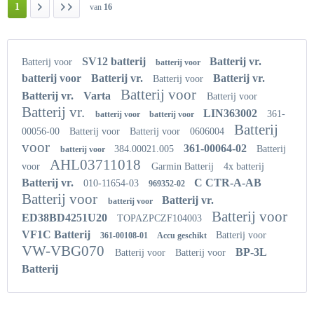
1
van
16
SV12 batterij
Batterij vr.
Batterij voor
batterij voor
batterij voor
Batterij vr.
Batterij vr.
Batterij voor
Batterij voor
Batterij vr.
Varta
Batterij voor
Batterij vr.
LIN363002
361-
batterij voor
batterij voor
Batterij
00056-00
Batterij voor
Batterij voor
0606004
voor
361-00064-02
384.00021.005
Batterij
batterij voor
AHL03711018
voor
Garmin Batterij
4x batterij
Batterij vr.
C CTR-A-AB
010-11654-03
969352-02
Batterij voor
Batterij vr.
batterij voor
Batterij voor
ED38BD4251U20
TOPAZPCZF104003
VF1C Batterij
Batterij voor
361-00108-01
Accu geschikt
VW-VBG070
BP-3L
Batterij voor
Batterij voor
Batterij