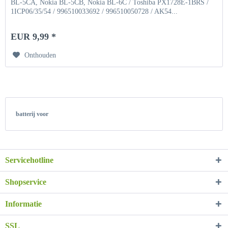
BL-5CA, Nokia BL-5CB, Nokia BL-6C / Toshiba PX1728E-1BRS /
1ICP06/35/54 / 996510033692 / 996510050728 / AK54...
EUR 9,99 *
Onthouden
batterij voor
Servicehotline
Shopservice
Informatie
SSL