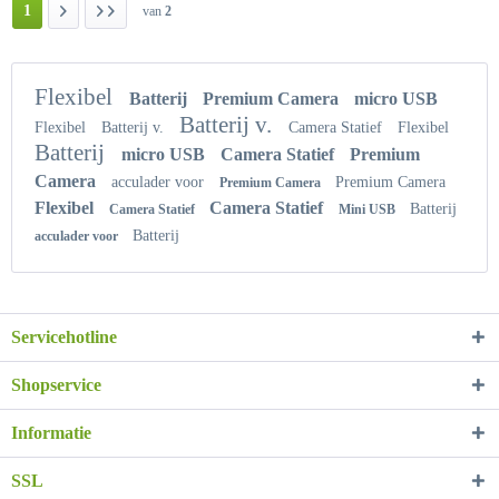
1
van
2
Flexibel
Batterij
Premium Camera
micro USB
Batterij v.
Flexibel
Batterij v.
Camera Statief
Flexibel
Batterij
micro USB
Camera Statief
Premium
Camera
acculader voor
Premium Camera
Premium Camera
Flexibel
Camera Statief
Batterij
Camera Statief
Mini USB
Batterij
acculader voor
Servicehotline
Shopservice
Informatie
SSL