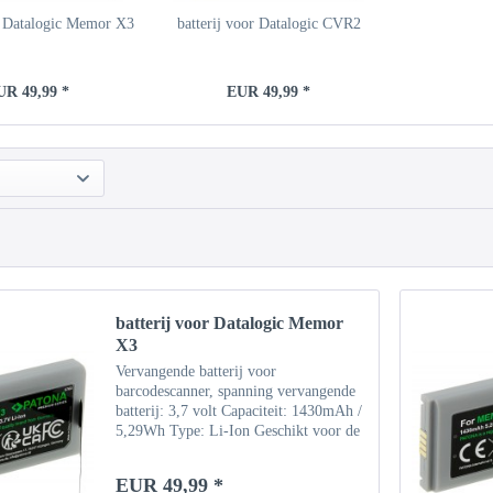
or Datalogic Memor X3
batterij voor Datalogic CVR2
UR 49,99 *
EUR 49,99 *
batterij voor Datalogic Memor
X3
Vervangende batterij voor
barcodescanner, spanning vervangende
batterij: 3,7 volt Capaciteit: 1430mAh /
5,29Wh Type: Li-Ion Geschikt voor de
volgende modellen: Datalogic CVR2
DL-Memor Memor NFP Memor X3
EUR 49,99 *
Wasp DT10 DT10RF DT10RF 2D...