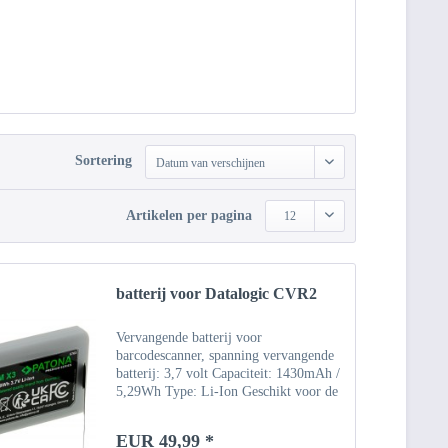
Sortering
Datum van verschijnen
Artikelen per pagina
12
batterij voor Datalogic CVR2
Vervangende batterij voor
barcodescanner, spanning vervangende
batterij: 3,7 volt Capaciteit: 1430mAh /
5,29Wh Type: Li-Ion Geschikt voor de
volgende modellen: Datalogic CVR2
DL-Memor Memor NFP Memor X3
EUR 49,99 *
Wasp DT10 DT10RF DT10RF 2D...