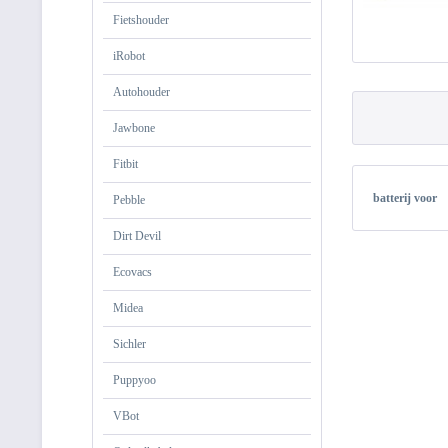
Fietshouder
iRobot
Autohouder
Jawbone
Fitbit
batterij voor
Pebble
Dirt Devil
Ecovacs
Midea
Sichler
Puppyoo
VBot