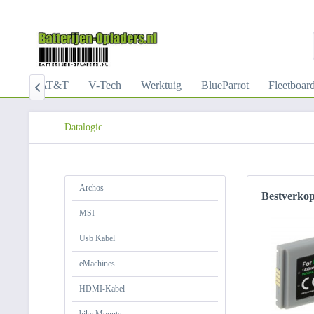
ican
AT&T
V-Tech
Werktuig
BlueParrot
Fleetboar

Datalogic
Archos
Bestverko
MSI
Usb Kabel
eMachines
HDMI-Kabel