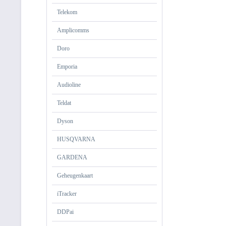
Telekom
Amplicomms
Doro
Emporia
Audioline
Teldat
Dyson
HUSQVARNA
GARDENA
Geheugenkaart
iTracker
DDPai