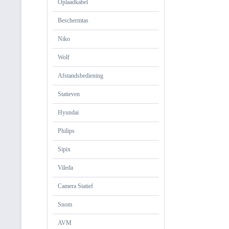
Oplaadkabel
Beschermtas
Niko
Wolf
Afstandsbediening
Statieven
Hyundai
Philips
Sipix
Vileda
Camera Statief
Snom
AVM