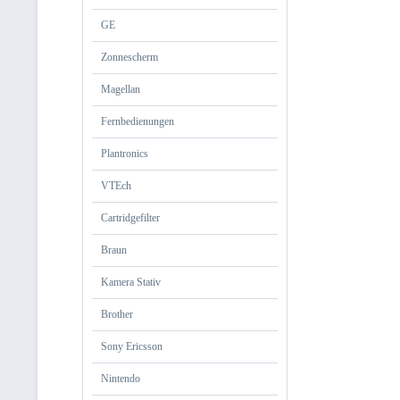
GE
Zonnescherm
Magellan
Fernbedienungen
Plantronics
VTEch
Cartridgefilter
Braun
Kamera Stativ
Brother
Sony Ericsson
Nintendo