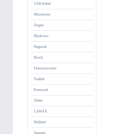
USB-Kabel
Microfoons
Dogtra
Blackview
Hagenuk
Bosch
Fietsaccessoires
Yealink
Kenwood
Xblitz
LAMAX
Midland
Snooper