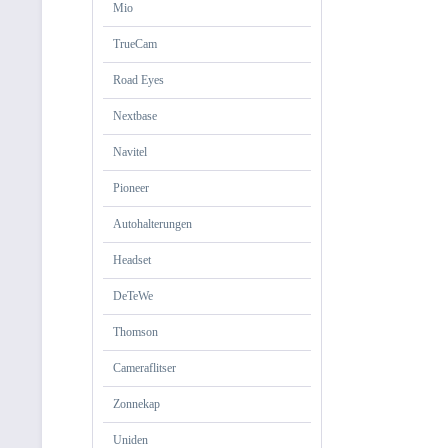
Mio
TrueCam
Road Eyes
Nextbase
Navitel
Pioneer
Autohalterungen
Headset
DeTeWe
Thomson
Cameraflitser
Zonnekap
Uniden