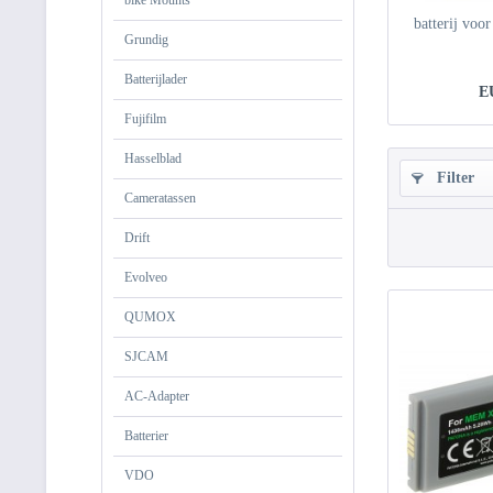
bike Mounts
batterij vo
Grundig
Batterijlader
E
Fujifilm
Hasselblad
Filter
Cameratassen
Drift
Evolveo
QUMOX
SJCAM
AC-Adapter
Batterier
VDO