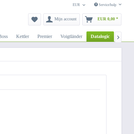
EUR
Service/hulp
Mijn account
EUR 0,00 *
Boss
Kettler
Premier
Voigtländer
Datalogic
Wasp
