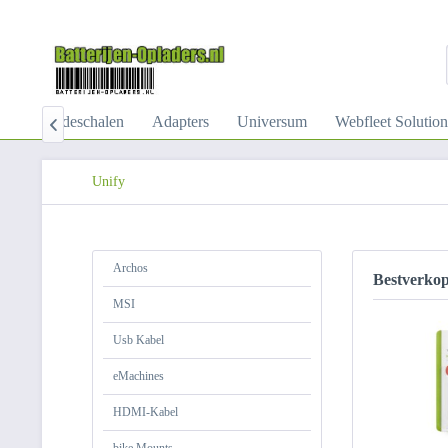
Akkuladeschalen
Adapters
Universum
Webfleet Solution

Unify
Archos
Bestverko
MSI
Usb Kabel
eMachines
HDMI-Kabel