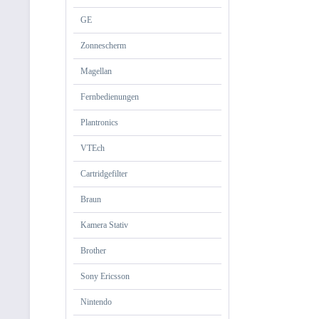
GE
Zonnescherm
Magellan
Fernbedienungen
Plantronics
VTEch
Cartridgefilter
Braun
Kamera Stativ
Brother
Sony Ericsson
Nintendo