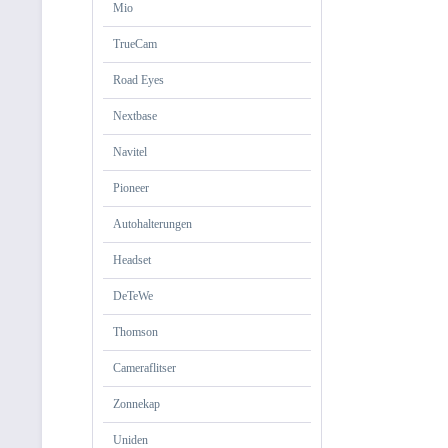
Mio
TrueCam
Road Eyes
Nextbase
Navitel
Pioneer
Autohalterungen
Headset
DeTeWe
Thomson
Cameraflitser
Zonnekap
Uniden