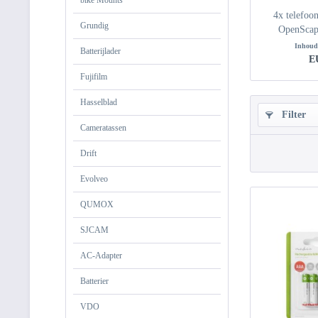
bike Mounts
4x telefoon
Grundig
OpenSca
Inhou
Batterijlader
E
Fujifilm
Hasselblad
Filter
Cameratassen
Drift
Evolveo
QUMOX
SJCAM
AC-Adapter
Batterier
VDO