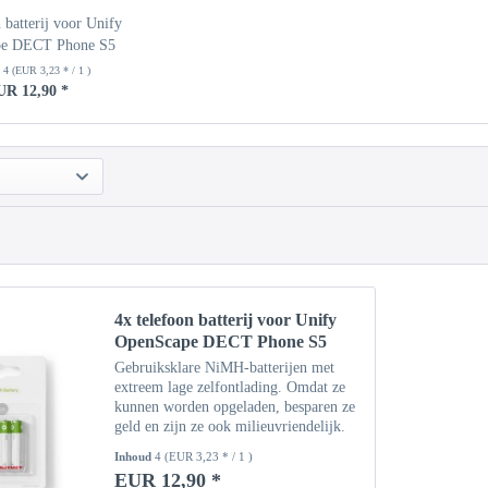
 batterij voor Unify
pe DECT Phone S5
d
4
(EUR 3,23 * / 1 )
UR 12,90 *
4x telefoon batterij voor Unify
OpenScape DECT Phone S5
Gebruiksklare NiMH-batterijen met
extreem lage zelfontlading. Omdat ze
kunnen worden opgeladen, besparen ze
geld en zijn ze ook milieuvriendelijk.
Deze batterijen zijn met name geschikt
Inhoud
4
(EUR 3,23 * / 1 )
voor DECT-telefoons, speelgoed,
EUR 12,90 *
zaklampen en...