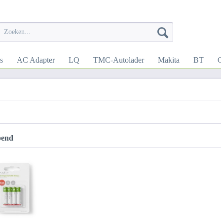
s
AC Adapter
LQ
TMC-Autolader
Makita
BT
pend