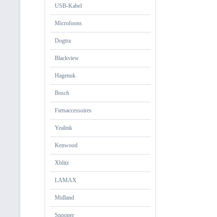
USB-Kabel
Microfoons
Dogtra
Blackview
Hagenuk
Bosch
Fietsaccessoires
Yealink
Kenwood
Xblitz
LAMAX
Midland
Snooper