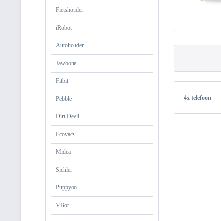
Fietshouder
iRobot
Autohouder
Jawbone
Fitbit
4x telefoon
Pebble
Dirt Devil
Ecovacs
Midea
Sichler
Puppyoo
VBot