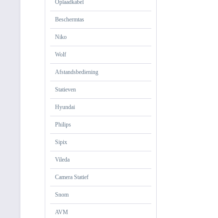
Oplaadkabel
Beschermtas
Niko
Wolf
Afstandsbediening
Statieven
Hyundai
Philips
Sipix
Vileda
Camera Statief
Snom
AVM