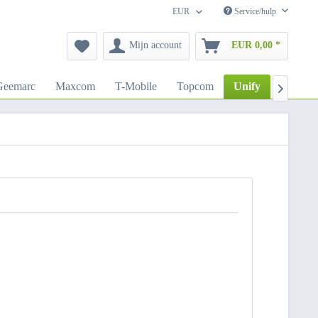
EUR
Service/hulp
Mijn account
EUR 0,00 *
Geemarc
Maxcom
T-Mobile
Topcom
Unify
Sega
