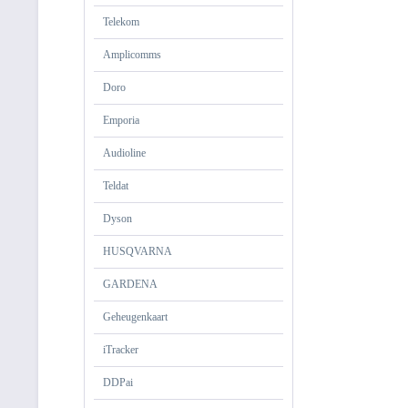
Telekom
Amplicomms
Doro
Emporia
Audioline
Teldat
Dyson
HUSQVARNA
GARDENA
Geheugenkaart
iTracker
DDPai