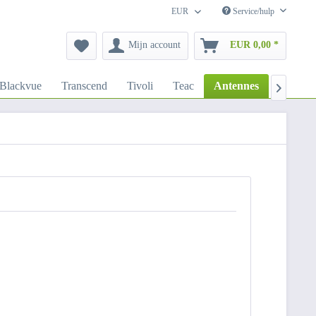
EUR
Service/hulp
Mijn account
EUR 0,00 *
Blackvue
Transcend
Tivoli
Teac
Antennes
Native I
