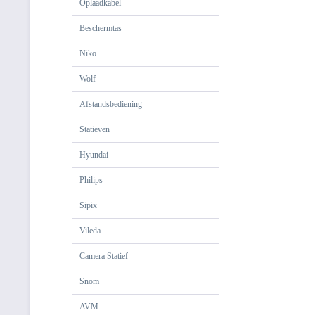
Oplaadkabel
Beschermtas
Niko
Wolf
Afstandsbediening
Statieven
Hyundai
Philips
Sipix
Vileda
Camera Statief
Snom
AVM