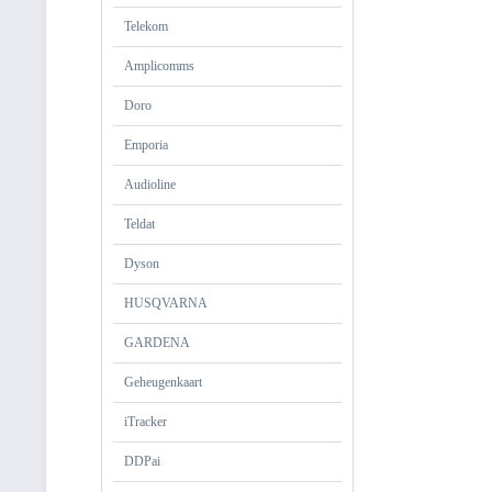
Telekom
Amplicomms
Doro
Emporia
Audioline
Teldat
Dyson
HUSQVARNA
GARDENA
Geheugenkaart
iTracker
DDPai