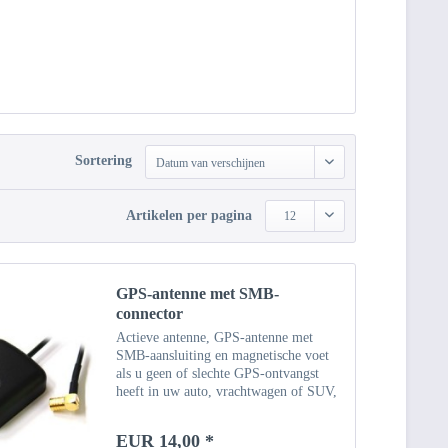
Sortering
Datum van verschijnen
Artikelen per pagina
12
GPS-antenne met SMB-
connector
Actieve antenne, GPS-antenne met
SMB-aansluiting en magnetische voet
als u geen of slechte GPS-ontvangst
heeft in uw auto, vrachtwagen of SUV,
kabellengte stekker: ca. 5m Kleur:
zwart Antenne is magnetisch - kan
EUR 14,00 *
zonder extra...