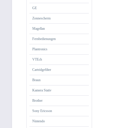
GE
Zonnescherm
Magellan
Fernbedienungen
Plantronics
VTEch
Cartridgefilter
Braun
Kamera Stativ
Brother
Sony Ericsson
Nintendo