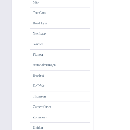
Mio
TrueCam
Road Eyes
Nextbase
Navitel
Pioneer
Autohalterungen
Headset
DeTeWe
Thomson
Cameraflitser
Zonnekap
Uniden