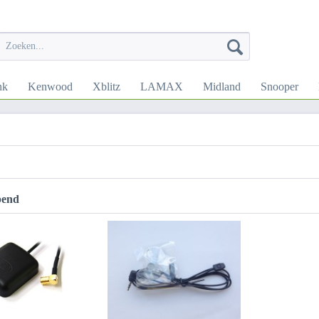
nk
Kenwood
Xblitz
LAMAX
Midland
Snooper
pend