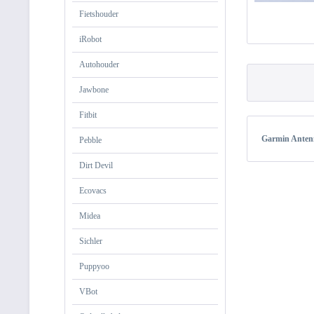
Fietshouder
iRobot
Autohouder
Jawbone
Fitbit
Garmin Ante
Pebble
Dirt Devil
Ecovacs
Midea
Sichler
Puppyoo
VBot