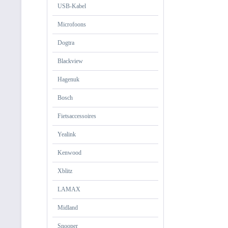
USB-Kabel
Microfoons
Dogtra
Blackview
Hagenuk
Bosch
Fietsaccessoires
Yealink
Kenwood
Xblitz
LAMAX
Midland
Snooper