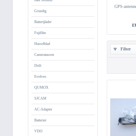
bike Mounts
GPS-antenn
Grundig
Batterijlader
E
Fujifilm
Hasselblad
Filter
Cameratassen
Drift
Evolveo
QUMOX
SJCAM
AC-Adapter
Batterier
VDO