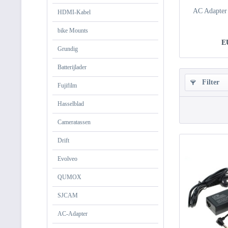
AC Adapter
HDMI-Kabel
bike Mounts
E
Grundig
Batterijlader
Filter
Fujifilm
Hasselblad
Cameratassen
Drift
Evolveo
QUMOX
SJCAM
AC-Adapter