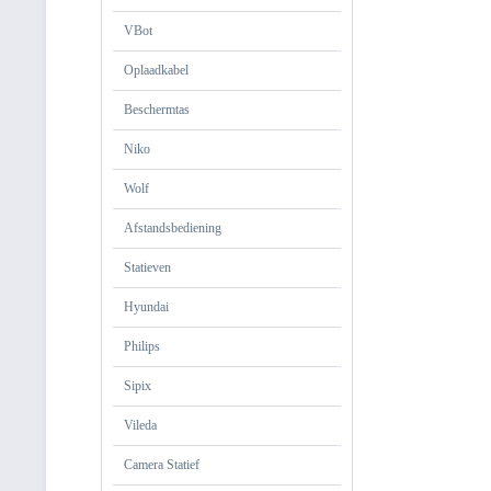
VBot
Oplaadkabel
Beschermtas
Niko
Wolf
Afstandsbediening
Statieven
Hyundai
Philips
Sipix
Vileda
Camera Statief