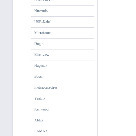
Sony Ericsson
Nintendo
USB-Kabel
Microfoons
Dogtra
Blackview
Hagenuk
Bosch
Fietsaccessoires
Yealink
Kenwood
Xblitz
LAMAX