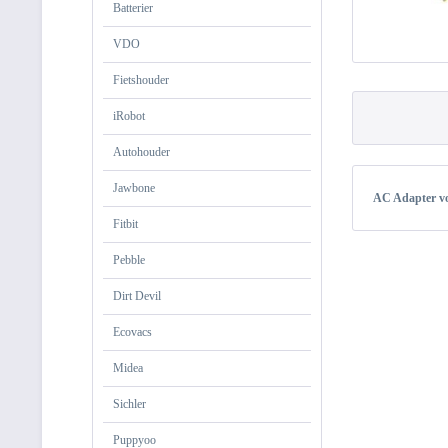
Batterier
VDO
Fietshouder
iRobot
Autohouder
Jawbone
AC Adapter v
Fitbit
Pebble
Dirt Devil
Ecovacs
Midea
Sichler
Puppyoo