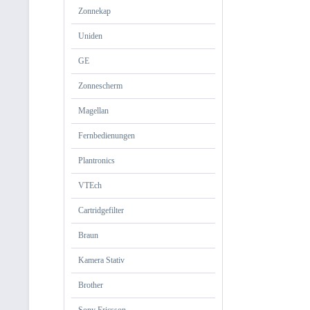
Zonnekap
Uniden
GE
Zonnescherm
Magellan
Fernbedienungen
Plantronics
VTEch
Cartridgefilter
Braun
Kamera Stativ
Brother