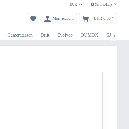
EUR
Service/hulp
Mijn account
EUR 0,00 *
Cameratassen
Drift
Evolveo
QUMOX
SJCAM
