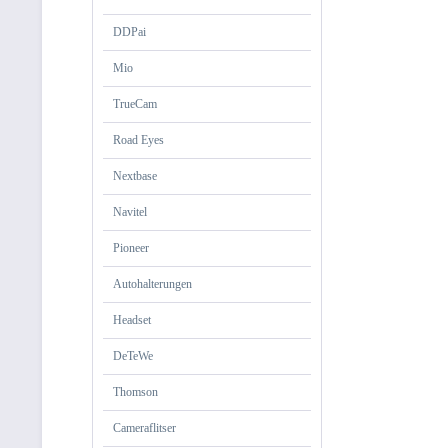
DDPai
Mio
TrueCam
Road Eyes
Nextbase
Navitel
Pioneer
Autohalterungen
Headset
DeTeWe
Thomson
Cameraflitser