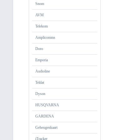
Snom
AVM
Telekom
Amplicomms
Doro
Emporia
Audioline
Teldat
Dyson
HUSQVARNA
GARDENA
Geheugenkaart
iTracker