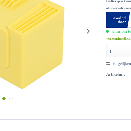
Batterijen kun
afleveradressen
Klaar om te
verzendmetho
1
Vergelijke
Artikelnr.: