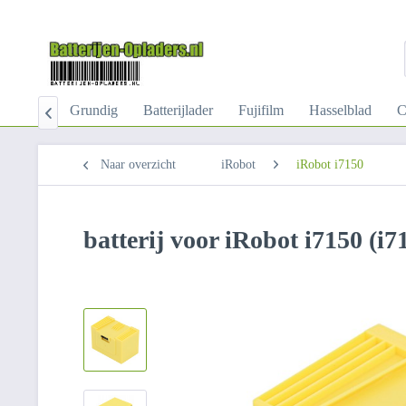
-Kabel
Grundig
Batterijlader
Fujifilm
Hasselblad
C

Naar overzicht
iRobot
iRobot i7150
batterij voor iRobot i7150 (i7