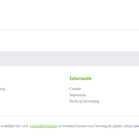
Informatie
ing
Contakt
Impressum
Recht op herroeping
. wettelijke btw excl.
verzendingskosten
en eventueel kosten voor levering ter plaatse, tenzij an