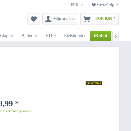
EUR
Service/hulp
Mijn account
EUR 0,00 *
dapter
Batterier
VDO
Fietshouder
iRobot
Autoho

,99 *
excl. verzendingskosten