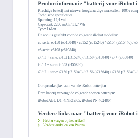
Productinformatie "batterij voor iRobot 
Krachtige batterij met nieuwe, hoogwaardige merkcellen, 100% compat
Technische specificaties:
Spanning: 14,4 volt
Capaciteit: 2200 mAh / 31,7 Wh
Type: Li-Ion
De accu is geschikt voor de volgende iRobot modellen:
e5-serie: e5150 (e515040) / e5152 (e515240) / e5154 (e515440) / e
e6-serie: e6198 (e619840)
i3 / i3 + serie: i3152 (i315240) / i3158 (i315840) / i3 + (i355840)
i4 / i4 + serie: i4558 (i455840)
i7 / i7 + serie: i7150 (i715040) / i7156 (i715640) / i7158 (i715840) 
Oorspronkelijke naam van de iRobot-batterijen
Deze batterij vervangt de volgende soorten batterijen:
iRobot ABL-D1, 4INR19/65, iRobot PN 4624864
Verdere links naar "batterij voor iRobot 
Hebt u vragen bij het artikel?
Verdere artikelen van Patona