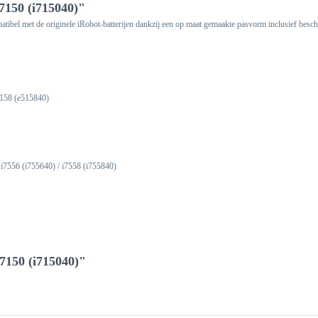
i7150 (i715040)"
ibel met de originele iRobot-batterijen dankzij een op maat gemaakte pasvorm inclusief besch
5158 (e515840)
/ i7556 (i755640) / i7558 (i755840)
i7150 (i715040)"