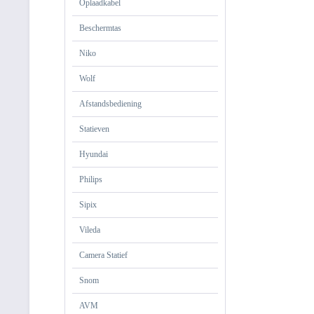
Oplaadkabel
Beschermtas
Niko
Wolf
Afstandsbediening
Statieven
Hyundai
Philips
Sipix
Vileda
Camera Statief
Snom
AVM