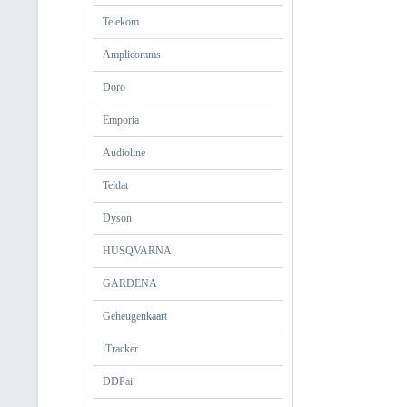
Telekom
Amplicomms
Doro
Emporia
Audioline
Teldat
Dyson
HUSQVARNA
GARDENA
Geheugenkaart
iTracker
DDPai