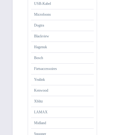
USB-Kabel
Microfoons
Dogtra
Blackview
Hagenuk
Bosch
Fietsaccessoires
Yealink
Kenwood
Xblitz
LAMAX
Midland
Snooper