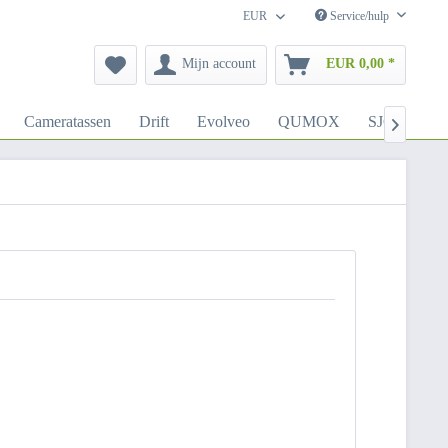
EUR
Service/hulp
Mijn account
EUR 0,00 *
Cameratassen
Drift
Evolveo
QUMOX
SJCAM
