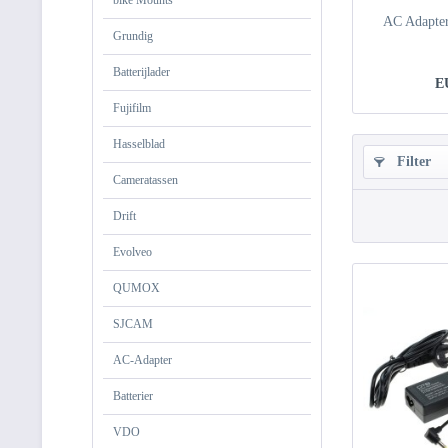
bike Mounts
AC Adapter
Grundig
Batterijlader
E
Fujifilm
Hasselblad
Filter
Cameratassen
Drift
Evolveo
QUMOX
SJCAM
AC-Adapter
Batterier
VDO