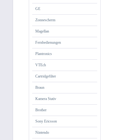
GE
Zonnescherm
Magellan
Fernbedienungen
Plantronics
VTEch
Cartridgefilter
Braun
Kamera Stativ
Brother
Sony Ericsson
Nintendo