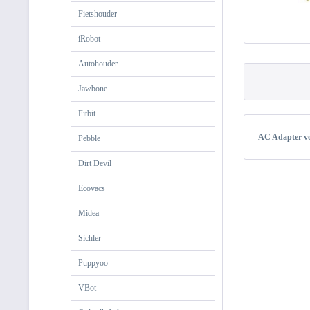
Fietshouder
iRobot
Autohouder
Jawbone
Fitbit
AC Adapter v
Pebble
Dirt Devil
Ecovacs
Midea
Sichler
Puppyoo
VBot