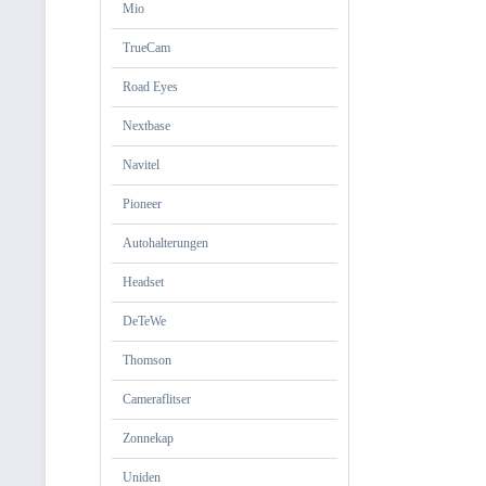
Mio
TrueCam
Road Eyes
Nextbase
Navitel
Pioneer
Autohalterungen
Headset
DeTeWe
Thomson
Cameraflitser
Zonnekap
Uniden