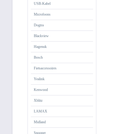
USB-Kabel
Microfoons
Dogtra
Blackview
Hagenuk
Bosch
Fietsaccessoires
Yealink
Kenwood
Xblitz
LAMAX
Midland
Snooper