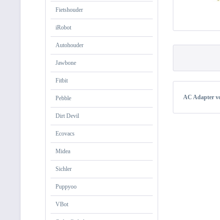
Fietshouder
iRobot
Autohouder
Jawbone
Fitbit
AC Adapter v
Pebble
Dirt Devil
Ecovacs
Midea
Sichler
Puppyoo
VBot