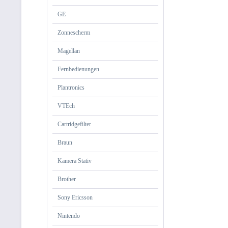
GE
Zonnescherm
Magellan
Fernbedienungen
Plantronics
VTEch
Cartridgefilter
Braun
Kamera Stativ
Brother
Sony Ericsson
Nintendo