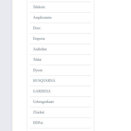
Telekom
Amplicomms
Doro
Emporia
Audioline
Teldat
Dyson
HUSQVARNA
GARDENA
Geheugenkaart
iTracker
DDPai