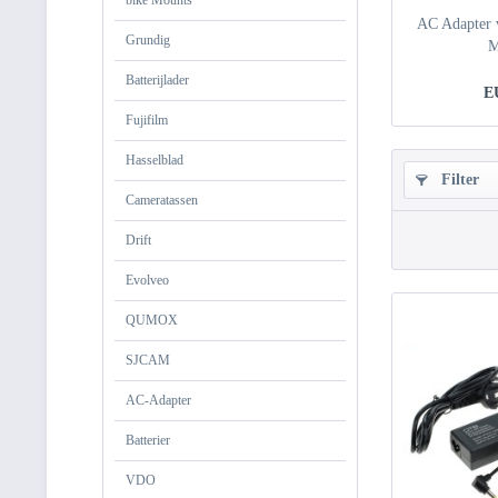
bike Mounts
AC Adapter v
Grundig
M
Batterijlader
E
Fujifilm
Hasselblad
Filter
Cameratassen
Drift
Evolveo
QUMOX
SJCAM
AC-Adapter
Batterier
VDO