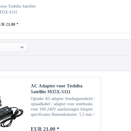
oor Toshiba Satellite
35X-S111
UR 21,00 *
AC Adapter voor Toshiba
Satellite M35X-S111
Oplader AC-adapter Voedingseenheid /
oplaadkabel / adapter voor notebooks
voor 100-240V aansluitingen Adapter
specificaties Buitendiameter: 5,5 mm /
binnendiameter: 2,5 mm Invoer: 100-
240V Uitgang: 19V / 3,42A (65W)
EUR 21,00 *