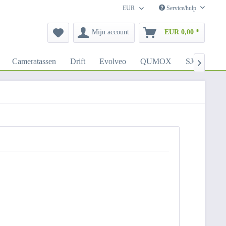
EUR
Service/hulp
Mijn account
EUR 0,00 *
Cameratassen
Drift
Evolveo
QUMOX
SJCAM
