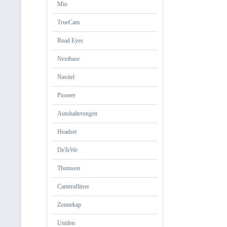
Mio
TrueCam
Road Eyes
Nextbase
Navitel
Pioneer
Autohalterungen
Headset
DeTeWe
Thomson
Cameraflitser
Zonnekap
Uniden