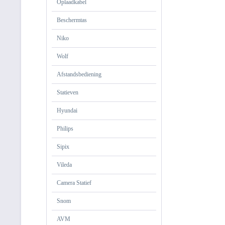
Oplaadkabel
Beschermtas
Niko
Wolf
Afstandsbediening
Statieven
Hyundai
Philips
Sipix
Vileda
Camera Statief
Snom
AVM