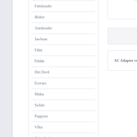
Fietshouder
iRobot
Autohouder
Jawbone
Fitbit
AC Adapter v
Pebble
Dirt Devil
Ecovacs
Midea
Sichler
Puppyoo
VBot