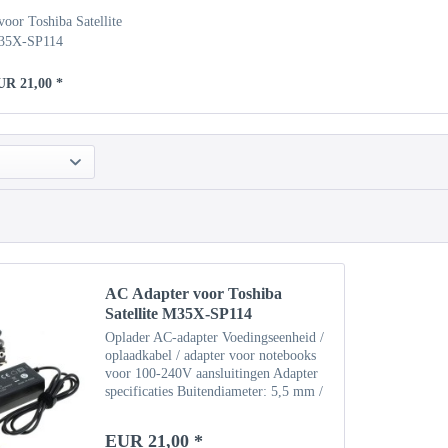
oor Toshiba Satellite
35X-SP114
UR 21,00 *
AC Adapter voor Toshiba
Satellite M35X-SP114
Oplader AC-adapter Voedingseenheid /
oplaadkabel / adapter voor notebooks
voor 100-240V aansluitingen Adapter
specificaties Buitendiameter: 5,5 mm /
binnendiameter: 2,5 mm Invoer: 100-
240V Uitgang: 19V / 3,42A (65W)
EUR 21,00 *