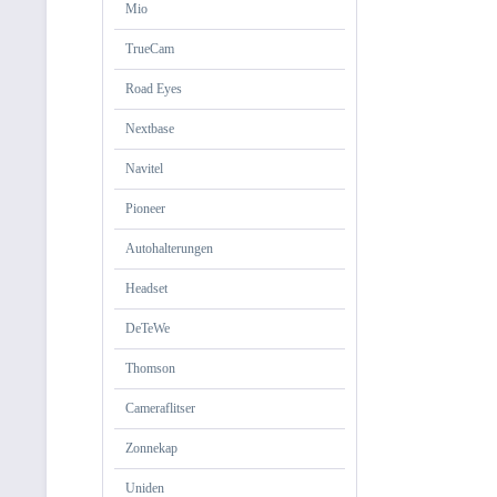
Mio
TrueCam
Road Eyes
Nextbase
Navitel
Pioneer
Autohalterungen
Headset
DeTeWe
Thomson
Cameraflitser
Zonnekap
Uniden