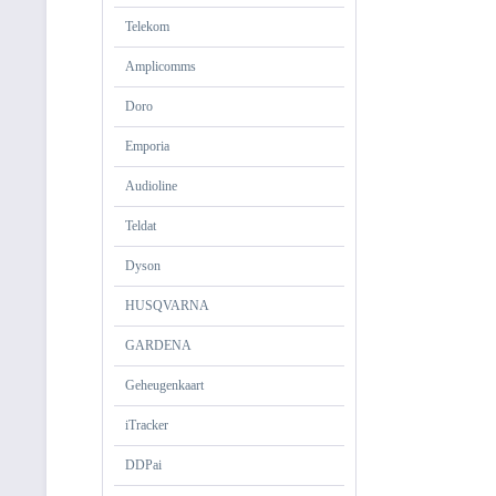
Telekom
Amplicomms
Doro
Emporia
Audioline
Teldat
Dyson
HUSQVARNA
GARDENA
Geheugenkaart
iTracker
DDPai