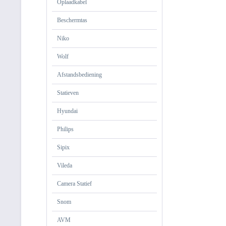
Oplaadkabel
Beschermtas
Niko
Wolf
Afstandsbediening
Statieven
Hyundai
Philips
Sipix
Vileda
Camera Statief
Snom
AVM