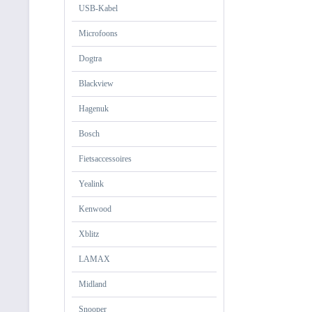
USB-Kabel
Microfoons
Dogtra
Blackview
Hagenuk
Bosch
Fietsaccessoires
Yealink
Kenwood
Xblitz
LAMAX
Midland
Snooper