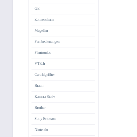
GE
Zonnescherm
Magellan
Fernbedienungen
Plantronics
VTEch
Cartridgefilter
Braun
Kamera Stativ
Brother
Sony Ericsson
Nintendo