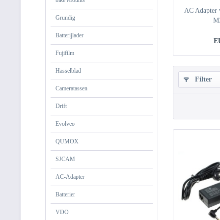
bike Mounts
AC Adapter v
Grundig
M
Batterijlader
E
Fujifilm
Hasselblad
Filter
Cameratassen
Drift
Evolveo
QUMOX
SJCAM
AC-Adapter
Batterier
VDO