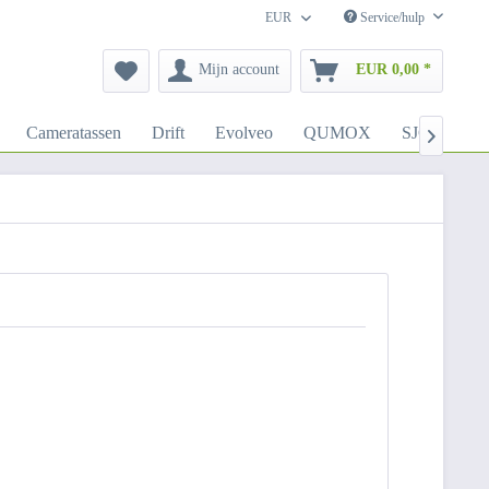
EUR
Service/hulp
Mijn account
EUR 0,00 *
Cameratassen
Drift
Evolveo
QUMOX
SJCAM
