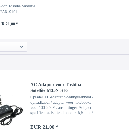
oor Toshiba Satellite
35X-S161
UR 21,00 *
AC Adapter voor Toshiba
Satellite M35X-S161
Oplader AC-adapter Voedingseenheid /
oplaadkabel / adapter voor notebooks
voor 100-240V aansluitingen Adapter
specificaties Buitendiameter: 5,5 mm /
binnendiameter: 2,5 mm Invoer: 100-
240V Uitgang: 19V / 3,42A (65W)
EUR 21,00 *