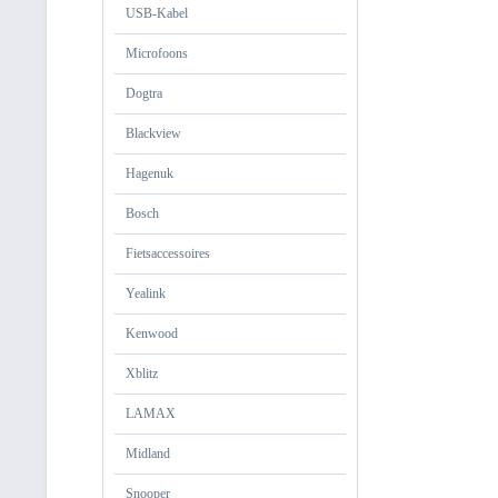
USB-Kabel
Microfoons
Dogtra
Blackview
Hagenuk
Bosch
Fietsaccessoires
Yealink
Kenwood
Xblitz
LAMAX
Midland
Snooper