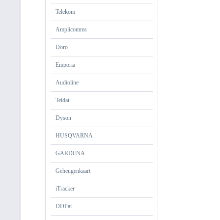
Telekom
Amplicomms
Doro
Emporia
Audioline
Teldat
Dyson
HUSQVARNA
GARDENA
Geheugenkaart
iTracker
DDPai