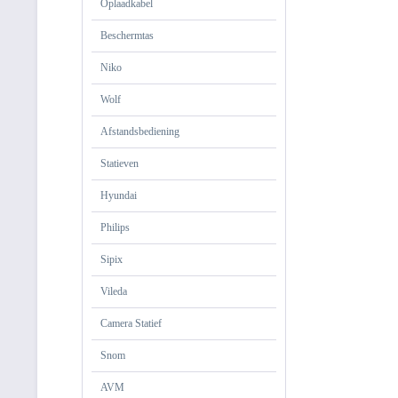
Oplaadkabel
Beschermtas
Niko
Wolf
Afstandsbediening
Statieven
Hyundai
Philips
Sipix
Vileda
Camera Statief
Snom
AVM