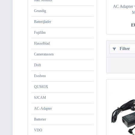
bike Mounts
AC Adapter v
Grundig
M
Batterijlader
E
Fujifilm
Hasselblad
Filter
Cameratassen
Drift
Evolveo
QUMOX
SJCAM
AC-Adapter
Batterier
VDO