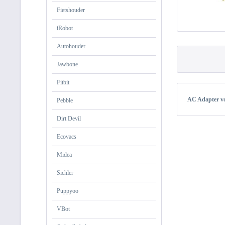
Fietshouder
iRobot
Autohouder
Jawbone
Fitbit
AC Adapter v
Pebble
Dirt Devil
Ecovacs
Midea
Sichler
Puppyoo
VBot