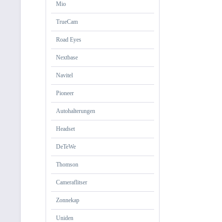
Mio
TrueCam
Road Eyes
Nextbase
Navitel
Pioneer
Autohalterungen
Headset
DeTeWe
Thomson
Cameraflitser
Zonnekap
Uniden