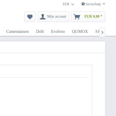
EUR
Service/hulp
Mijn account
EUR 0,00 *
Cameratassen
Drift
Evolveo
QUMOX
SJCAM
