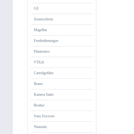
GE
Zonnescherm
Magellan
Fernbedienungen
Plantronics
VTEch
Cartridgefilter
Braun
Kamera Stativ
Brother
Sony Ericsson
Nintendo