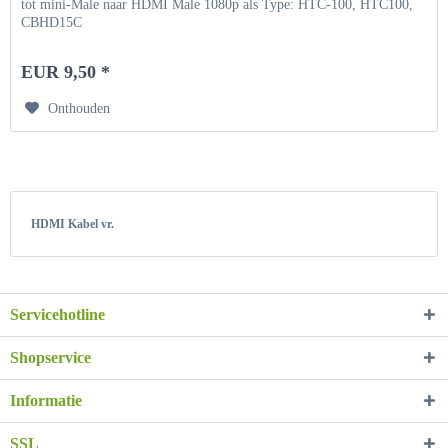
tot mini-Male naar HDMI Male 1080p als Type: HTC-100, HTC100,
CBHD15C
EUR 9,50 *
Onthouden
HDMI Kabel vr.
Servicehotline
Shopservice
Informatie
SSL