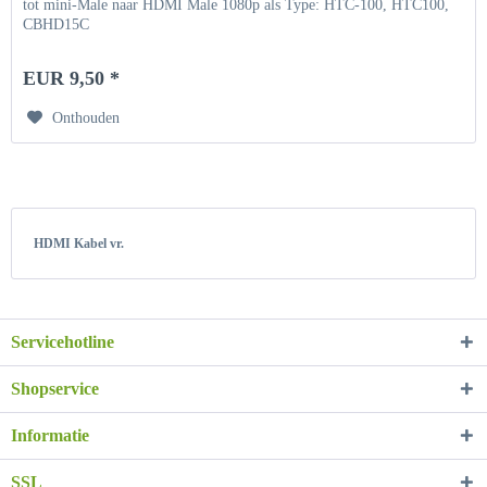
tot mini-Male naar HDMI Male 1080p als Type: HTC-100, HTC100,
CBHD15C
EUR 9,50 *
Onthouden
HDMI Kabel vr.
Servicehotline
Shopservice
Informatie
SSL