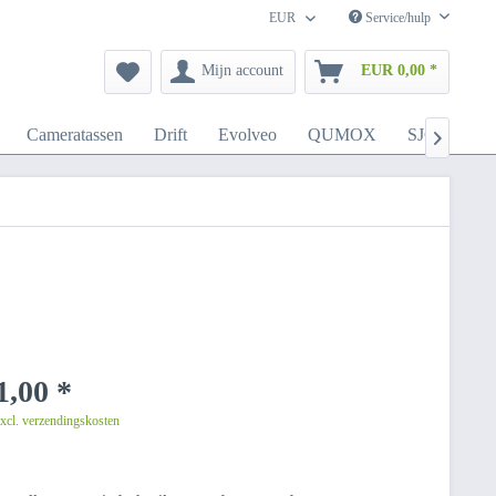
EUR
Service/hulp
Mijn account
EUR 0,00 *
Cameratassen
Drift
Evolveo
QUMOX
SJCAM

,00 *
excl. verzendingskosten