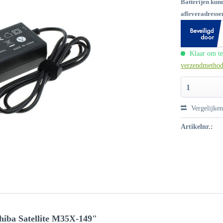
Batterijen kun
afleveradressen
Klaar om te
verzendmetho
1
Vergelijke
Artikelnr.:
hiba Satellite M35X-149"