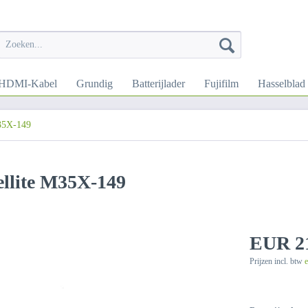
HDMI-Kabel
Grundig
Batterijlader
Fujifilm
Hasselblad
M35X-149
ellite M35X-149
EUR 21
Prijzen incl. btw