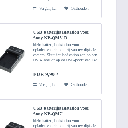
Vergelijken
Onthouden
USB-batterijlaadstation voor
Sony NP-QM51D
klein batterijlaadstation voor het
opladen van de batterij van uw digitale
camera. Sluit het laadstation aan op een
USB-lader of op de USB-poort van uw
computer met behulp van de
meegeleverde micro-USB-kabel. Of
EUR 9,90 *
gebruik een bestaande...
Vergelijken
Onthouden
USB-batterijlaadstation voor
Sony NP-QM71
klein batterijlaadstation voor het
opladen van de batterij van uw digitale