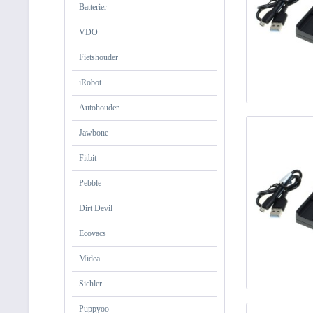
Batterier
VDO
Fietshouder
iRobot
Autohouder
Jawbone
Fitbit
Pebble
Dirt Devil
Ecovacs
Midea
Sichler
Puppyoo