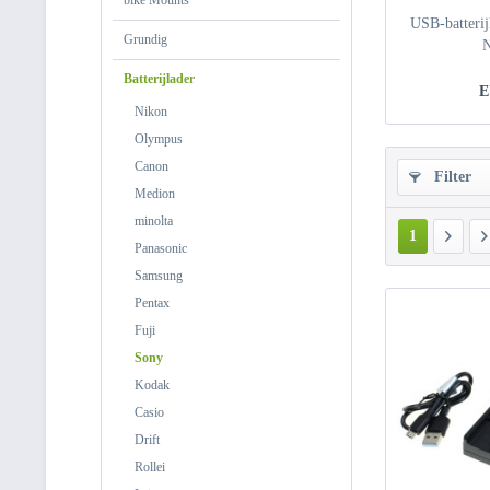
bike Mounts
USB-batterij
Grundig
Batterijlader
E
Nikon
Olympus
Canon
Filter
Medion
minolta
1
Panasonic
Samsung
Pentax
Fuji
Sony
Kodak
Casio
Drift
Rollei