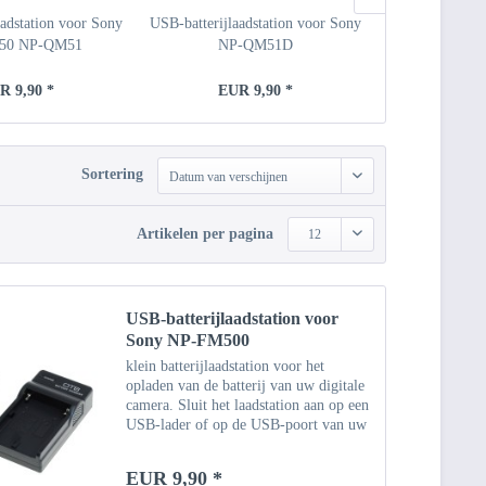
aadstation voor Sony
USB-batterijlaadstation voor Sony
USB-batterijlaa
50 NP-QM51
NP-QM51D
NP
R 9,90 *
EUR 9,90 *
EUR 
Sortering
Datum van verschijnen
Artikelen per pagina
12
USB-batterijlaadstation voor
Sony NP-FM500
klein batterijlaadstation voor het
opladen van de batterij van uw digitale
camera. Sluit het laadstation aan op een
USB-lader of op de USB-poort van uw
computer met behulp van de
meegeleverde micro-USB-kabel. Of
EUR 9,90 *
gebruik een bestaande...