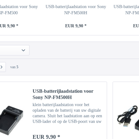
laadstation voor Sony
USB-batterijlaadstation voor Sony
USB-batterijl
NP-FM500
NP-FM500H
NP-FM
UR 9,90 *
EUR 9,90 *
EU
van
5
USB-batterijlaadstation voor
Sony NP-FM500H
klein batterijlaadstation voor het
opladen van de batterij van uw digitale
camera. Sluit het laadstation aan op een
USB-lader of op de USB-poort van uw
computer met behulp van de
meegeleverde micro-USB-kabel. Of
EUR 9,90 *
gebruik een bestaande...