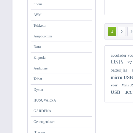
Snom
AVM
Telekom
1
Amplicomms
Doro
acculader vo
Emporia
USB
FZ
Audioline
batterijlaa
micro US
Teldat
voor
Mini 
Dyson
acc
USB
HUSQVARNA
GARDENA
Geheugenkaart
iTracker