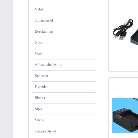
VBot
Oplaadkabel
Beschermtas
Niko
Wolf
Afstandsbediening
Statieven
Hyundai
Philips
Sipix
Vileda
Camera Statief