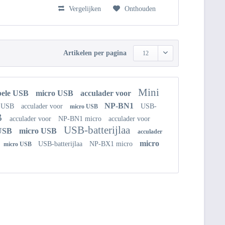
Vergelijken
Onthouden
Artikelen per pagina
12
Mini
ele USB
micro USB
acculader voor
NP-BN1
o USB
acculader voor
USB-
micro USB
B
acculader voor
NP-BN1 micro
acculader voor
USB-batterijlaa
 USB
micro USB
acculader
micro
USB-batterijlaa
NP-BX1 micro
micro USB