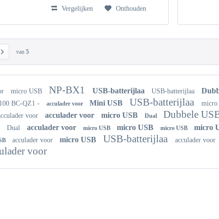
Vergelijken
Onthouden
van
5
NP-BX1
USB-batterijlaa
Dubb
or
micro USB
USB-batterijlaa
USB-batterijlaa
Mini USB
100 BC-QZ1 -
micr
acculader voor
Dubbele US
acculader voor
micro USB
acculader voor
Dual
B
acculader voor
micro USB
micro
Dual
micro USB
micro USB
USB-batterijlaa
micro USB
acculader voor
acculader voor
USB
ulader voor