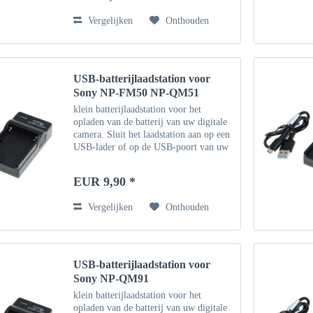
Vergelijken
Onthouden
USB-batterijlaadstation voor
Sony NP-FM50 NP-QM51
klein batterijlaadstation voor het
opladen van de batterij van uw digitale
camera. Sluit het laadstation aan op een
USB-lader of op de USB-poort van uw
computer met behulp van de
meegeleverde micro-USB-kabel. Of
EUR 9,90 *
gebruik een bestaande...
Vergelijken
Onthouden
USB-batterijlaadstation voor
Sony NP-QM91
klein batterijlaadstation voor het
opladen van de batterij van uw digitale