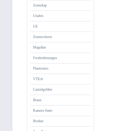
Zonnekap
Uniden
GE
Zonnescherm
Magellan
Fernbedienungen
Plantronics
VTEch
Cartridgefilter
Braun
Kamera Stativ
Brother