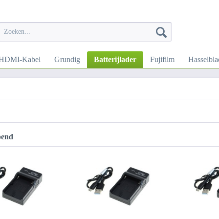
HDMI-Kabel
Grundig
Batterijlader
Fujifilm
Hasselbla
pend