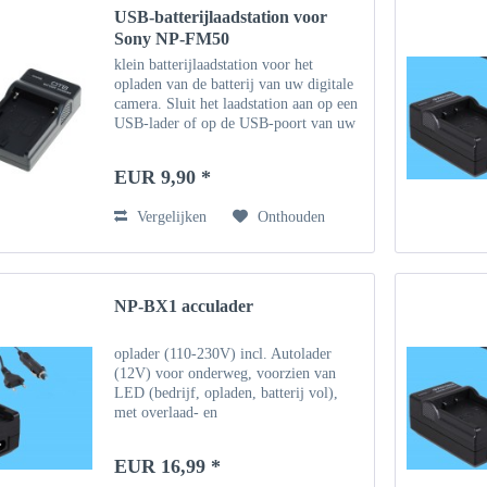
USB-batterijlaadstation voor
Sony NP-FM50
klein batterijlaadstation voor het
opladen van de batterij van uw digitale
camera. Sluit het laadstation aan op een
USB-lader of op de USB-poort van uw
computer met behulp van de
meegeleverde micro-USB-kabel. Of
EUR 9,90 *
gebruik een bestaande...
Vergelijken
Onthouden
NP-BX1 acculader
oplader (110-230V) incl. Autolader
(12V) voor onderweg, voorzien van
LED (bedrijf, opladen, batterij vol),
met overlaad- en
oververhittingsbeveiliging De batterij
opladen via AC-adapter (100-240V)
EUR 16,99 *
Opladen van de batterij via 12V /...