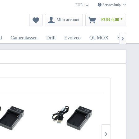
EUR
Service/hulp
Mijn account
EUR 0,00 *
d
Cameratassen
Drift
Evolveo
QUMOX
SJCAM
