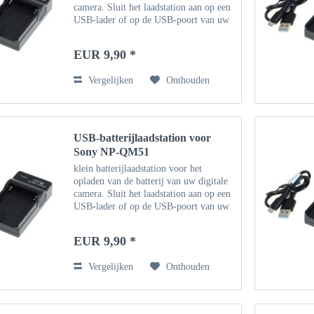
camera. Sluit het laadstation aan op een
USB-lader of op de USB-poort van uw
computer met behulp van de
meegeleverde micro-USB-kabel. Of
EUR 9,90 *
gebruik een bestaande...
Vergelijken
Onthouden
USB-batterijlaadstation voor
Sony NP-QM51
klein batterijlaadstation voor het
opladen van de batterij van uw digitale
camera. Sluit het laadstation aan op een
USB-lader of op de USB-poort van uw
computer met behulp van de
meegeleverde micro-USB-kabel. Of
EUR 9,90 *
gebruik een bestaande...
Vergelijken
Onthouden