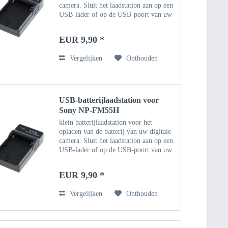
camera. Sluit het laadstation aan op een
USB-lader of op de USB-poort van uw
computer met behulp van de
meegeleverde micro-USB-kabel. Of
EUR 9,90 *
gebruik een bestaande...
Vergelijken
Onthouden
USB-batterijlaadstation voor
Sony NP-FM55H
klein batterijlaadstation voor het
opladen van de batterij van uw digitale
camera. Sluit het laadstation aan op een
USB-lader of op de USB-poort van uw
computer met behulp van de
meegeleverde micro-USB-kabel. Of
EUR 9,90 *
gebruik een bestaande...
Vergelijken
Onthouden