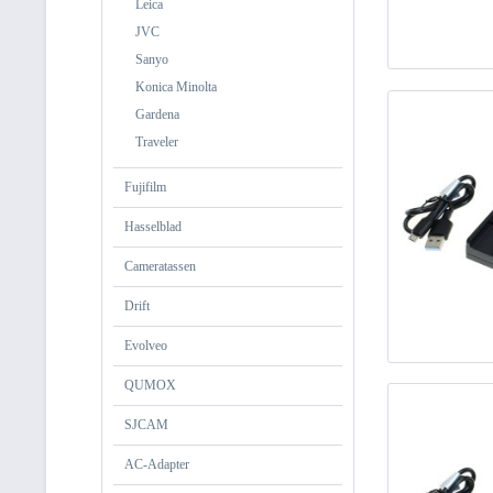
Leica
JVC
Sanyo
Konica Minolta
Gardena
Traveler
Fujifilm
Hasselblad
Cameratassen
Drift
Evolveo
QUMOX
SJCAM
AC-Adapter