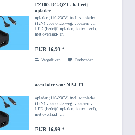
FZ100, BC-QZ1 - batterij
oplader
oplader (110-230V) incl. Autolader
(12V) voor onderweg, voorzien van
LED (bedrijf, opladen, batterij vol),
met overlaad- en
oververhittingsbeveiliging De batterij
opladen via AC-adapter (100-240V)
EUR 16,99 *
Opladen van de batterij via 12V /...
Vergelijken
Onthouden
acculader voor NP-FT1
oplader (110-230V) incl. Autolader
(12V) voor onderweg, voorzien van
LED (bedrijf, opladen, batterij vol),
met overlaad- en
oververhittingsbeveiliging De batterij
opladen via AC-adapter (100-240V)
EUR 16,99 *
Opladen van de batterij via 12V /...