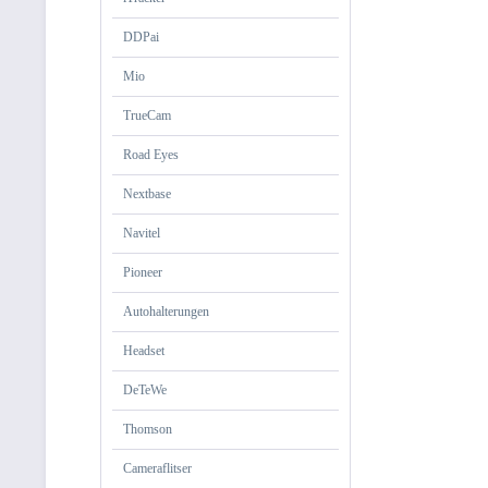
DDPai
Mio
TrueCam
Road Eyes
Nextbase
Navitel
Pioneer
Autohalterungen
Headset
DeTeWe
Thomson
Cameraflitser