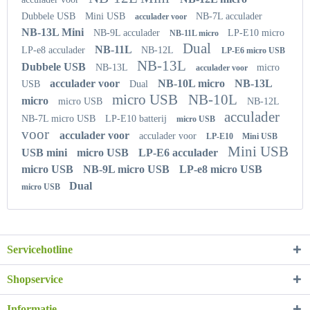
Dubbele USB
Mini USB
NB-7L acculader
acculader voor
NB-13L Mini
NB-9L acculader
LP-E10 micro
NB-11L micro
Dual
NB-11L
LP-e8 acculader
NB-12L
LP-E6 micro USB
NB-13L
Dubbele USB
NB-13L
micro
acculader voor
acculader voor
NB-10L micro
NB-13L
USB
Dual
micro USB
NB-10L
micro
micro USB
NB-12L
acculader
NB-7L micro USB
LP-E10 batterij
micro USB
voor
acculader voor
acculader voor
LP-E10
Mini USB
Mini USB
USB mini
micro USB
LP-E6 acculader
micro USB
NB-9L micro USB
LP-e8 micro USB
Dual
micro USB
Servicehotline
Shopservice
Informatie