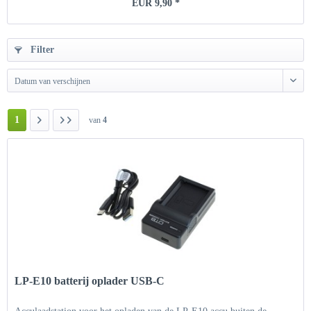
EUR 9,90 *
Filter
Datum van verschijnen
1
van
4
LP-E10 batterij oplader USB-C