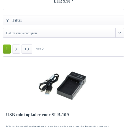
EUR 9,90 *
Filter
Datum van verschijnen
1
van
2
USB mini oplader voor SLB-10A