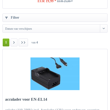
EUR 19,99 *
EUR 25,00 *
Filter
Datum van verschijnen
1
van
4
acculader voor EN-EL14