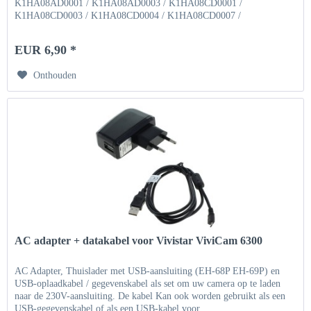
K1HA08AD0001 / K1HA08AD0003 / K1HA08CD0001 /
K1HA08CD0003 / K1HA08CD0004 / K1HA08CD0007 /
K1HA08CD0009 /...
EUR 6,90 *
Onthouden
AC adapter + datakabel voor Vivistar ViviCam 6300
AC Adapter, Thuislader met USB-aansluiting (EH-68P EH-69P) en
USB-oplaadkabel / gegevenskabel als set om uw camera op te laden
naar de 230V-aansluiting. De kabel Kan ook worden gebruikt als een
USB-gegevenskabel of als een USB-kabel voor...