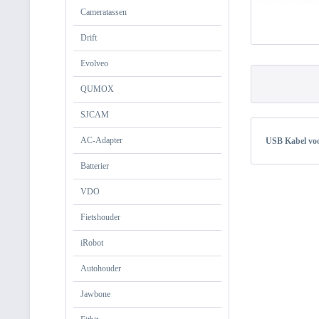
Cameratassen
Drift
Evolveo
QUMOX
SJCAM
AC-Adapter
USB Kabel vo
Batterier
VDO
Fietshouder
iRobot
Autohouder
Jawbone