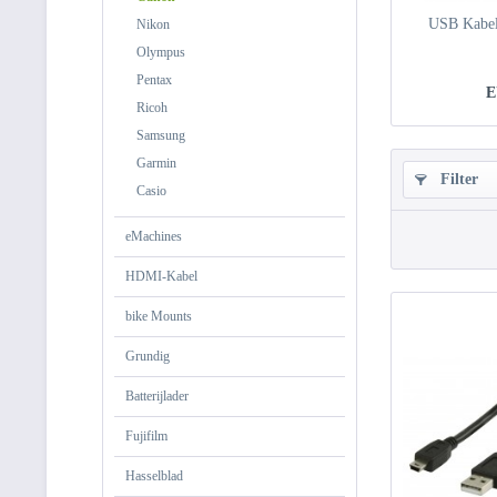
USB Kabe
Nikon
Olympus
Pentax
E
Ricoh
Samsung
Garmin
Filter
Casio
eMachines
HDMI-Kabel
bike Mounts
Grundig
Batterijlader
Fujifilm
Hasselblad