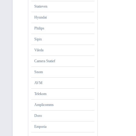
Statieven
Hyundai
Philips
Sipix
Vileda
Camera Statief
Snom
AVM
Telekom
Amplicomms
Doro
Emporia