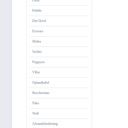
Fitbit
Pebble
Dirt Devil
Ecovacs
Midea
Sichler
Puppyoo
VBot
Oplaadkabel
Beschermtas
Niko
Wolf
Afstandsbediening