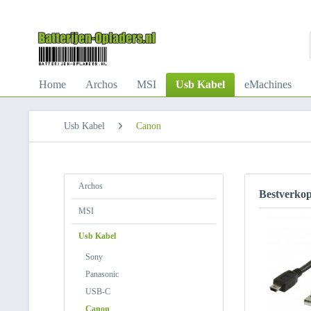
Home
Archos
MSI
Usb Kabel
eMachines
Usb Kabel
Canon
Archos
Bestverko
MSI
Usb Kabel
Sony
Panasonic
USB-C
Canon