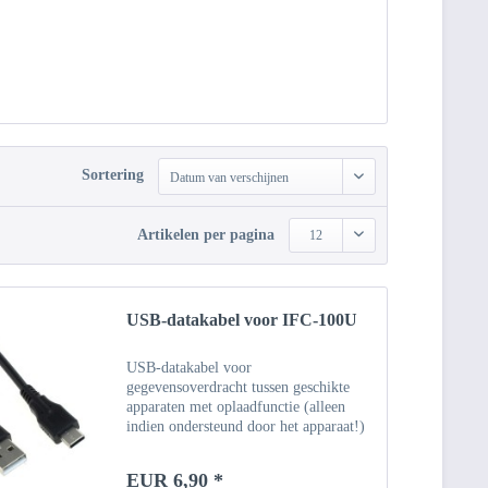
Sortering
Datum van verschijnen
Artikelen per pagina
12
USB-datakabel voor IFC-100U
USB-datakabel voor
gegevensoverdracht tussen geschikte
apparaten met oplaadfunctie (alleen
indien ondersteund door het apparaat!)
USB Type C mannetje naar USB A 2.0
mannetje Voedingsspanning via USB-
EUR 6,90 *
aansluiting op maat gemaakte...