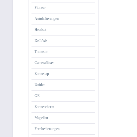
Pioneer
Autohalterungen
Headset
DeTeWe
Thomson
Cameraflitser
Zonnekap
Uniden
GE
Zonnescherm
Magellan
Fernbedienungen