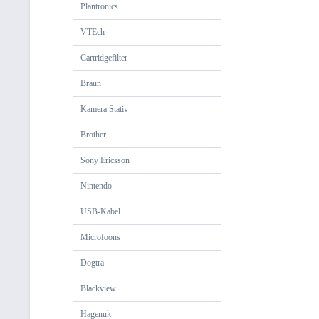
Plantronics
VTEch
Cartridgefilter
Braun
Kamera Stativ
Brother
Sony Ericsson
Nintendo
USB-Kabel
Microfoons
Dogtra
Blackview
Hagenuk