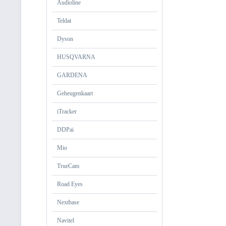
Audioline
Teldat
Dyson
HUSQVARNA
GARDENA
Geheugenkaart
iTracker
DDPai
Mio
TrueCam
Road Eyes
Nextbase
Navitel