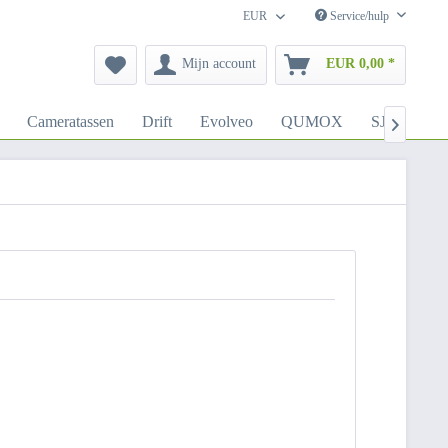
EUR
Service/hulp
Mijn account
EUR 0,00 *
Cameratassen
Drift
Evolveo
QUMOX
SJCAM
