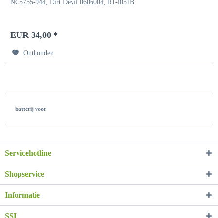
NC5755-944, Dirt Devil 0606004, R1-l051B
EUR 34,00 *
Onthouden
batterij voor
Servicehotline
Shopservice
Informatie
SSL