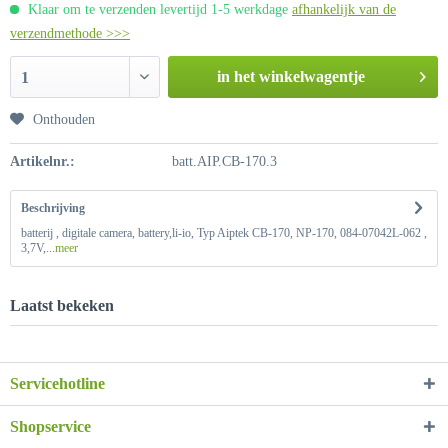
Klaar om te verzenden levertijd 1-5 werkdage
afhankelijk van de
verzendmethode >>>
in het winkelwagentje
1
Onthouden
Artikelnr.:
batt.AIP.CB-170.3
Beschrijving
batterij , digitale camera, battery,li-io, Typ Aiptek CB-170, NP-170, 084-07042L-062 ,
3,7V,...
meer
Laatst bekeken
Servicehotline
Shopservice