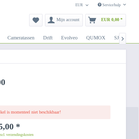
EUR
Service/hulp
Mijn account
EUR 0,00 *
Cameratassen
Drift
Evolveo
QUMOX
SJCAM

00
ikel is momenteel niet beschikbaar!
,00 *
excl. verzendingskosten