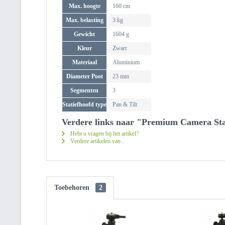
Max. hoogte
160 cm
Max. belasting
3 kg
Gewicht
1604 g
Kleur
Zwart
Materiaal
Aluminium
Diameter Poot
23 mm
Segmenten
3
Statiefhoofd type
Pan & Tilt
Verdere links naar "Premium Camera Sta
Hebt u vragen bij het artikel?
Verdere artikelen van .
Toebehoren
2