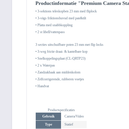
Productinformatie "Premium Camera Stat
• 3-sektions teleskopben 23 mm med fliplock
• 3-vägs friktionshuvud med pan&tilt
• Platta med snabbkoppling
• 2 st libell/vattenpass
3 secties uitschuifbare poten 23 mm met flip locks
• 3-weg frictie draai- & kantelbare kop
• Snelkoppelingsplaat (CL-QRTP23)
• 2 x Waterpas
• Zandzakhaak aan middenkolom
• Zelfcorrigerende, rubberen voetjes
• Handvat
Productspecificaties
Gebruik
Camera/Video
Type
Statief