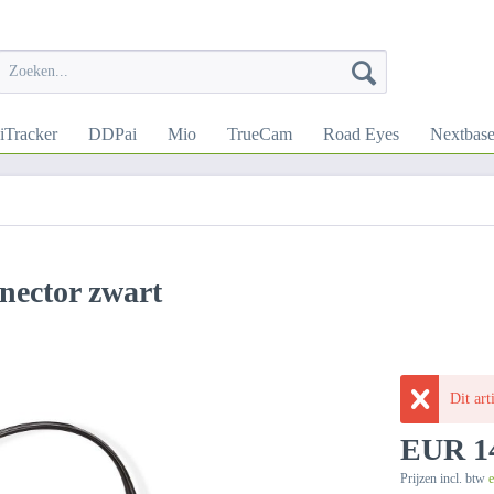
iTracker
DDPai
Mio
TrueCam
Road Eyes
Nextbas
nector zwart
Dit art
EUR 14
Prijzen incl. btw