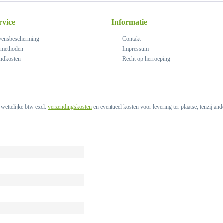
rvice
Informatie
ensbescherming
Contakt
lmethoden
Impressum
ndkosten
Recht op herroeping
. wettelijke btw excl.
verzendingskosten
en eventueel kosten voor levering ter plaatse, tenzij an