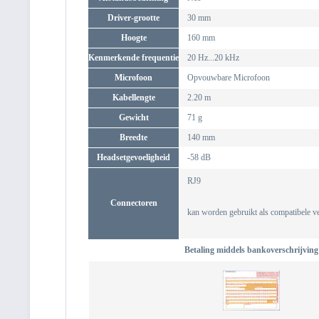
Driver-grootte
30 mm
Hoogte
160 mm
Kenmerkende frequentie
20 Hz...20 kHz
Microfoon
Opvouwbare Microfoon
Kabellengte
2.20 m
Gewicht
71 g
Breedte
140 mm
Headsetgevoeligheid
-58 dB
RJ9
Connectoren
kan worden gebruikt als compatibele 
Betaling middels bankoverschrijving