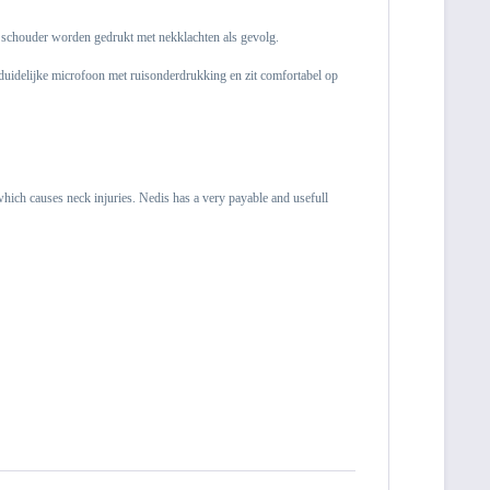
de schouder worden gedrukt met nekklachten als gevolg.
n duidelijke microfoon met ruisonderdrukking en zit comfortabel op
which causes neck injuries. Nedis has a very payable and usefull