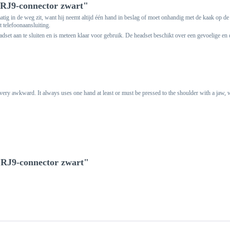
 RJ9-connector zwart"
matig in de weg zit, want hij neemt altijd één hand in beslag of moet onhandig met de kaak op 
 telefoonaansluiting.
adset aan te sluiten en is meteen klaar voor gebruik. De headset beschikt over een gevoelige e
 very awkward. It always uses one hand at least or must be pressed to the shoulder with a jaw, 
t RJ9-connector zwart"