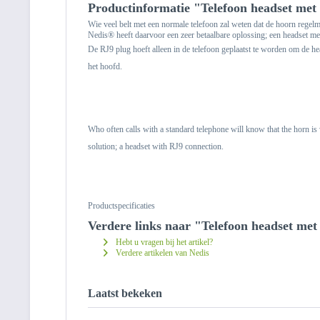
Productinformatie "Telefoon headset met
Wie veel belt met een normale telefoon zal weten dat de hoorn regel
Nedis® heeft daarvoor een zeer betaalbare oplossing; een headset met
De RJ9 plug hoeft alleen in de telefoon geplaatst te worden om de he
het hoofd.
Who often calls with a standard telephone will know that the horn is
solution; a headset with RJ9 connection.
Productspecificaties
Verdere links naar "Telefoon headset me
Hebt u vragen bij het artikel?
Verdere artikelen van Nedis
Laatst bekeken