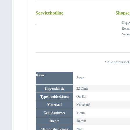
Servicehotline
Shopse
Gegev
..
Betaa
Verze
* Alle prijzen incl
Kleur
Zwart
Impendantie
32 Ohm
Type hoofdtelefoon
On-Ear
Materiaal
Kunststof
Geluidsuitvoer
Mono
Diepte
50 mm
Afstandsbediening
Nee