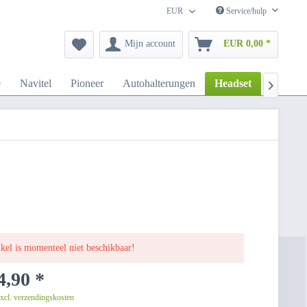
EUR
Service/hulp
Mijn account
EUR 0,00 *
e
Navitel
Pioneer
Autohalterungen
Headset
DeTeW

ikel is momenteel niet beschikbaar!
,90 *
excl. verzendingskosten